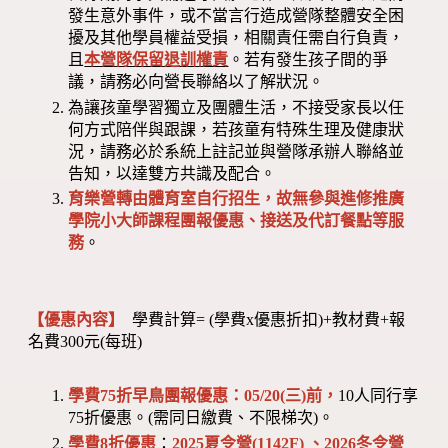
發生意外事件，或不當言行造成營隊整體安全困
擾及其他學員權益受損，相關責任需自行負責，
且
本營隊保留退訓權責
。若有發生孩子間的爭
議，請務必向營長聯絡以了解狀況。
為讓孩童學習獨立及團體生活，不接受家長以任
何方式陪伴與跟課，若孩童有特殊生理及健康狀
況，請務必於系統上註記並與營隊承辦人聯絡並
告知，以達雙方共識及配合。
育樂營轉由體育室自行招生，故無參與進修推廣
學院小大師課程團報優惠、接送及代訂餐點等服
務
。
【優惠內容】
學費計算= (學費x優惠折扣)+教材費+報
名費300元(每班)
學費75折早鳥團報優惠：05/20(三)前，
10人同行享
75折優惠。(需同日繳費、不限梯次)。
學費8折優惠
：
2025夏令營(1142F) 、2026冬令營