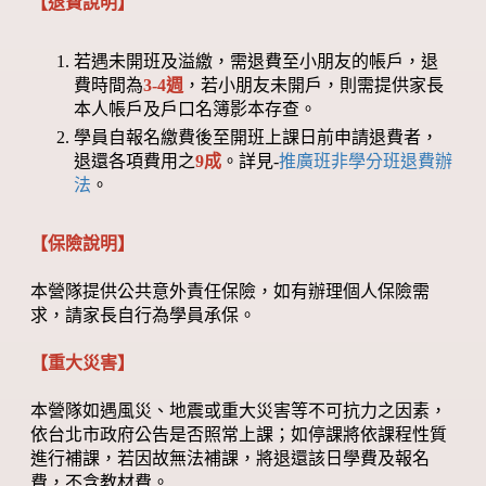
【退費說明】
若遇未開班及溢繳，需退費至小朋友的帳戶，退
費時間為
3-4週
，若小朋友未開戶，則需提供家長
本人帳戶及戶口名簿影本存查。
學員自報名繳費後至開班上課日前申請退費者，
退還各項費用之
9成
。詳見-
推廣班非學分班退費辦
法
。
【保險說明】
本營隊提供公共意外責任保險，如有辦理個人保險需
求，請家長自行為學員承保。
【重大災害】
本營隊如遇風災、地震或重大災害等不可抗力之因素，
依台北市政府公告是否照常上課；如停課將依課程性質
進行補課，若因故無法補課，將退還該日學費及報名
費，不含教材費。