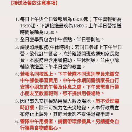
【接送及餐飲注意事項】
每日上午與全日營報到為 08:10起；下午營報到為
13:10起、下課接送最晚為18:00；上午半日營接送
時間最晚為12:30。
全日營學費包含中午餐點，半日營則無。
課後照護服務(午休時段)：若同日參加上下午半日
營，欲代訂午餐者，將於確認開班後通知家長繳
費，本服務包含用餐協助、午休照顧，並由小隊
輔協助送至下午半日營的教室。
若報名同校區上、下午營隊不同班別學員未繳交
中午課後學習費用，中午午休期間需請家長自行
安排小朋友的午餐及休息之處，下午營需自行帶
小朋友至教室報到，恕不提供用餐場地。
因已事先安排餐點用餐人數及場地，
恕不受理臨
時訂餐
，除不可抗力之天災地變，人事行政局宣
布停止上課外，其餘因素恕不提供退費申請。
營隊中午用餐者，請攜帶環保餐具。另請避免自
行攜帶食物或點心。