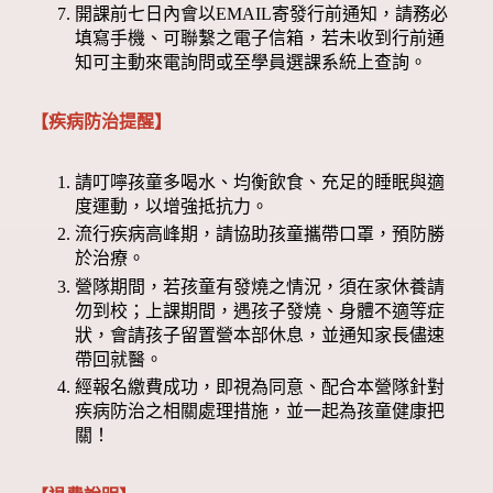
開課前七日內會以EMAIL寄發行前通知，請務必
填寫手機、可聯繫之電子信箱，若未收到行前通
知可主動來電詢問或至學員選課系統上查詢。
【疾病防治提醒】
請叮嚀孩童多喝水、均衡飲食、充足的睡眠與適
度運動，以增強抵抗力。
流行疾病高峰期，請協助孩童攜帶口罩，預防勝
於治療。
營隊期間，若孩童有發燒之情況，須在家休養請
勿到校；上課期間，遇孩子發燒、身體不適等症
狀，會請孩子留置營本部休息，並通知家長儘速
帶回就醫。
經報名繳費成功，即視為同意、配合本營隊針對
疾病防治之相關處理措施，並一起為孩童健康把
關！