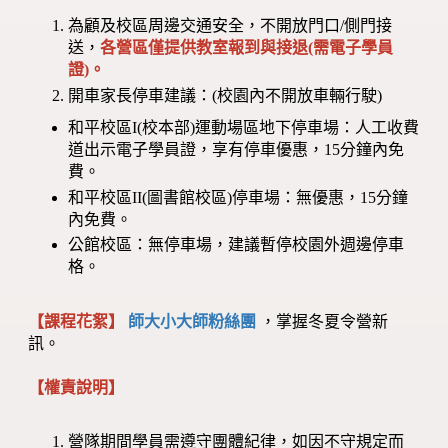
為顧及校區周邊交通安全，不開放門口/側門接
送，
各營區僅提供教室報到與接退(需電子學員
證)。
開車家長停車建議：(校園內不開放車輛行駛)
和平校區I(校本部)運動場區地下停車場：人工收費
道出示電子學員證，享有停車優惠，15分鐘內免
費。
和平校區II(圖書館校區)停車場：無優惠，15分鐘
內免費。
公館校區：無停車場，建議暫停校園外週邊停車
格。
【課程花絮】
師大小大師粉絲團
，掌握冬夏令營新
訊。
【權責說明】
營隊期間學員需遵守團體紀律，如因不守規定而