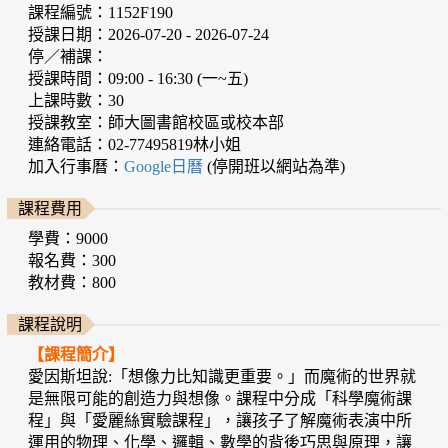
課程編號：1152F190
授課日期：2026-07-20 - 2026-07-24
停／補課：
授課時間：09:00 - 16:30 (一~五)
上課時數：30
授課教室：師大圖書館校區或校本部
連絡電話：02-77495819林小姐
加入行事曆：
Google日曆
(停開班以網站為準)
課程費用
學費：9000
報名費：300
教材費：800
課程說明
【課程簡介】
愛因斯坦說:「想像力比知識更重要。」而魔術的世界就
是無限可能的創造力與想像。課程中分成「科學魔術課
程」與「愛麗絲實驗課程」，讓孩子了解魔術表演中所
運用的物理、化學、邏輯、數學的背後巧思與原理，讓