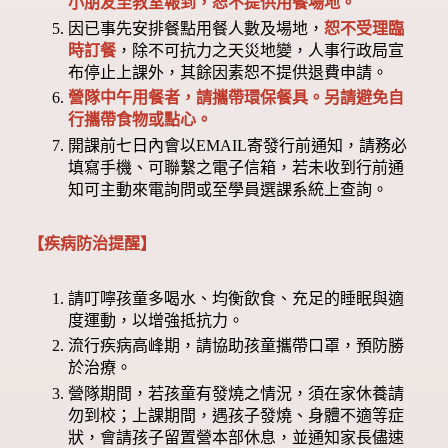
小朋友至教室報到，恕不提供用餐場地。
因已事先安排餐點用餐人數及場地，
恕不受理臨
時訂餐
，除不可抗力之天災地變，人事行政局宣
布停止上課外，其餘因素恕不提供退費申請。
營隊中午用餐者，請攜帶環保餐具。另請避免自
行攜帶食物或點心。
開課前七日內會以EMAIL寄發行前通知，請務必
填寫手機、可聯繫之電子信箱，若未收到行前通
知可主動來電詢問或至學員選課系統上查詢。
【疾病防治提醒】
請叮嚀孩童多喝水、均衡飲食、充足的睡眠與適
度運動，以增強抵抗力。
流行疾病高峰期，請協助孩童攜帶口罩，預防勝
於治療。
營隊期間，若孩童有發燒之情況，須在家休養請
勿到校；上課期間，遇孩子發燒、身體不適等症
狀，會請孩子留置營本部休息，並通知家長儘速