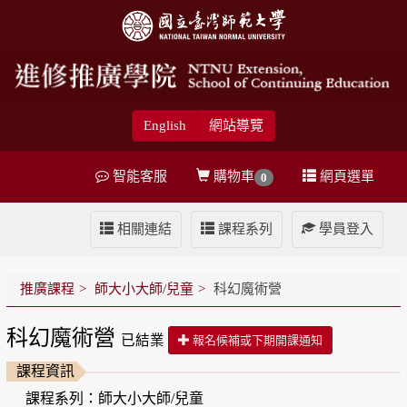
English
網站導覽
智能客服
購物車
網頁選單
0
相關連結
課程系列
學員登入
推廣課程
師大小大師/兒童
科幻魔術營
科幻魔術營
已結業
報名候補或下期開課通知
課程資訊
課程系列：師大小大師/兒童