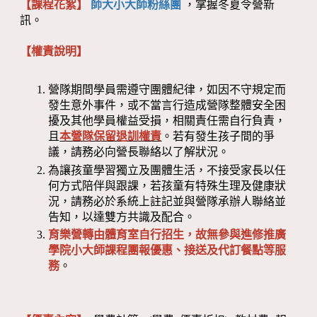
【課程花絮】
師大小大師粉絲團
，掌握冬夏令營新
訊。
【權責說明】
營隊期間學員需遵守團體紀律，如因不守規定而
發生意外事件，或不當言行造成營隊整體安全困
擾及其他學員權益受損，相關責任需自行負責，
且
本營隊保留退訓權責
。若有發生孩子間的爭
議，請務必向營長聯絡以了解狀況。
為讓孩童學習獨立及團體生活，不接受家長以任
何方式陪伴與跟課，若孩童有特殊生理及健康狀
況，請務必於系統上註記並與營隊承辦人聯絡並
告知，以達雙方共識及配合。
育樂營轉由體育室自行招生，故無參與進修推廣
學院小大師課程團報優惠、接送及代訂餐點等服
務
。