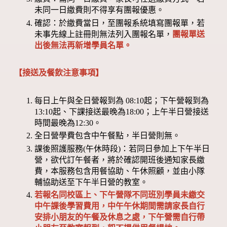
未同一日繳費則不得享有團報優惠。
確認：於繳費當日，至團報系統填寫團報單，若
未事先線上註冊則無法列入團報名單，
團報單送
出後無法再新增學員名單。
【接送及餐飲注意事項】
每日上午與全日營報到為 08:10起；下午營報到為
13:10起、下課接送最晚為18:00；上午半日營接送
時間最晚為12:30。
全日營學費包含中午餐點，半日營則無。
課後照護服務(午休時段)：若同日參加上下午半日
營，欲代訂午餐者，將於確認開班後通知家長繳
費，本服務包含用餐協助、午休照顧，並由小隊
輔協助送至下午半日營的教室。
若報名同校區上、下午營隊不同班別學員未繳交
中午課後學習費用，中午午休期間需請家長自行
安排小朋友的午餐及休息之處，下午營需自行帶