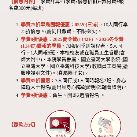
【優惠內容】
學費計算= (學費x優惠折扣)+教材費+報
名費300元(每班)
學費75折早鳥團報優惠：05/20(三)前，
10人同行享
75折優惠。(需同日繳費、不限梯次)。
學費8折優惠
：
2025夏令營(1142F) 、2026冬令營
(1144F)
續報的學員
、加報同季別課程者、5人同
行、1人同報5班、本校校友或在職員工生眷屬(含
師大附中)、本院學員眷屬、國立臺灣大學系統 (國
立臺灣大學、國立臺灣科技大學) 教職員工眷屬(憑
服務證明文件)。(眷屬限子女)。
學費85折優惠
：3人同行或1人同時報名2班、身心
障礙人士報名(需出具身心障礙證明/鑑輔會證明)。
學費9折優惠
：舊生、開班2週前報名 。
【繳款方式】