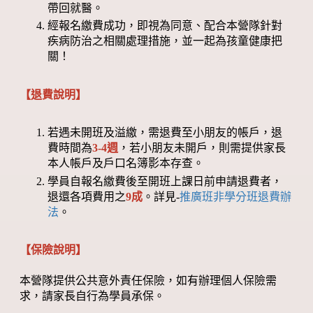
帶回就醫。
經報名繳費成功，即視為同意、配合本營隊針對
疾病防治之相關處理措施，並一起為孩童健康把
關！
【退費說明】
若遇未開班及溢繳，需退費至小朋友的帳戶，退
費時間為
3-4週
，若小朋友未開戶，則需提供家長
本人帳戶及戶口名簿影本存查。
學員自報名繳費後至開班上課日前申請退費者，
退還各項費用之
9成
。詳見-
推廣班非學分班退費辦
法
。
【保險說明】
本營隊提供公共意外責任保險，如有辦理個人保險需
求，請家長自行為學員承保。