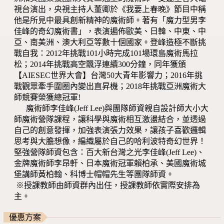
視台演出，央視主持人董卿於《我要上春晚》節目中稱
他是所見中最具創新精神的魔術師。著有「魔力型男李
佳峰的奇幻魔術書」，表演遍佈歐美、日韓、中東、中
亞、南美洲、澳大利亞等數十個國家。登峰造極不斷挑
戰自我：2012年挑戰101小時完成101場環島魔術馬拉
松；2014年挑戰高空飄浮連續300分鐘，同年獲頒
【AIESEC世界大會】台灣50大青年影響力；2016年挑
戰觀眾牽手圍圈內變出直昇機；2018年挑戰亞洲魔術大
師競賽榮獲總冠軍!
魔術師李佳峰(Jeff Lee)與團隊師資親自設計師大小大
師魔術營隊課程，讓科學與魔術相互激盪結合，並透過
自己的創意發揮，加強表演張力效果，讓孩子喜歡邏輯
思考與大膽想像，編織屬於自己的哈利波特奇幻世界！
堅強營隊師資包含：百大新台灣之光李佳峰(Jeff Lee)、
金牌魔術師李昂軒、日本魔術冠軍賴柏承、美國魔術城
堡講師黃柏翰、科博士帽帽先生等團隊師資。
※授課教師由師資群內出任，授課教師依實際安排為
主。
優惠方案