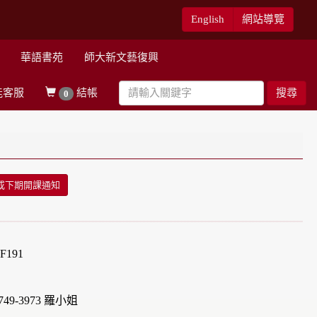
English
網站導覽
華語書苑
師大新文藝復興
能客服
結帳
搜尋
0
或下期開課通知
191
49-3973 羅小姐