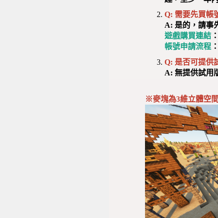
Q: 需要先買帳
A: 是的，請事先
遊戲購買連結
帳號申請流程
Q: 是否可提
A: 無提供試
※麥塊為3維立體空