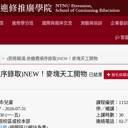
借
進修學分班
國際與兩岸交流
測驗與培訓
企業委訓
智
童
(即將額滿,依繳費順序錄取)NEW！麥塊天工開物
順序錄取)NEW！麥塊天工開物
已結業
報名候補
師/兒童
課程編號：1152F
 2026-07-31
停／補課：
30 (一~五)
上課時數：30
館校區或校本部
連絡電話：02-77
e日曆
(停開班以網站為準)