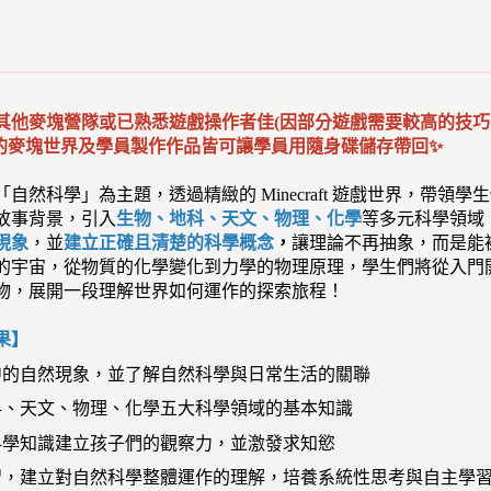
其他麥塊營隊或已熟悉遊戲操作者佳(因部分遊戲需要較高的技巧
的麥塊世界及學員製作作品皆可讓學員用隨身碟儲存帶回✨
自然科學」為主題，透過精緻的 Minecraft 遊戲世界，帶
故事背景，引入
生物、地科、天文、物理、化學
等多元科學領域
現象
，並
建立正確且清楚的科學概念
，
讓理論不再抽象，而是能
的宇宙，從物質的化學變化到力學的物理原理，學生們將從入門
物，展開一段理解世界如何運作的探索旅程！
果】
中的自然現象，並了解自然科學與日常生活的關聯
科、天文、物理、化學五大科學領域的基本知識
科學知識建立孩子們的觀察力，並激發求知慾
習，建立對自然科學整體運作的理解，培養系統性思考與自主學