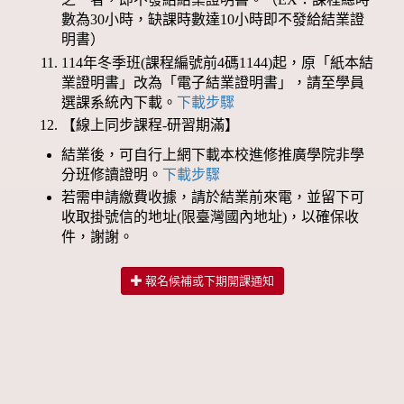
數為30小時，缺課時數達10小時即不發給結業證
明書）
114年冬季班(課程編號前4碼1144)起，原「紙本結
業證明書」改為「電子結業證明書」，請至學員
選課系統內下載。
下載步驟
【線上同步課程-研習期滿】
結業後，可自行上網下載本校進修推廣學院非學
分班修讀證明。
下載步驟
若需申請繳費收據，請於結業前來電，並留下可
收取掛號信的地址(限臺灣國內地址)，以確保收
件，謝謝。
報名候補或下期開課通知