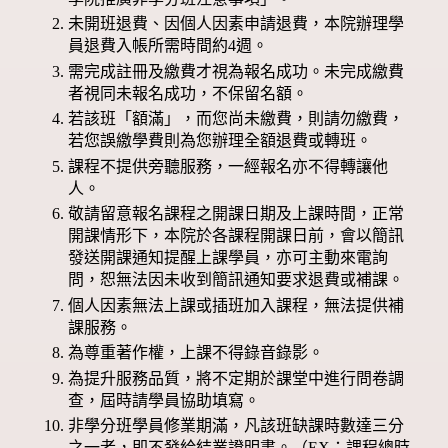
未開班退費、因個人因素申請退費，本院辦理學
員退費入帳所需時間約4週。
需完成註冊及繳費才視為報名成功。未完成繳費
者視同未報名成功，不保留名額。
若該班「額滿」，而您尚未繳費，則請勿繳費，
若您誤繳學費則為您辦理全額退費或轉班。
課程不提供旁聽服務，一經報名亦不得轉讓他
人。
敬請留意報名課程之開課日期及上課時間，正常
開課情形下，本院於各課程開課日前，會以簡訊
發送開課通知提醒上課學員，亦可主動來電詢
問，恕無法因未收到簡訊通知要求退費或補課。
個人因素無法上課或插班加入課程，無法提供補
課服務。
為尊重著作權，上課不得錄音錄影。
為提升服務品質，將不定期於課堂中進行問卷調
查，屆時請學員協助填寫。
非學分班學員修業期滿，凡該班缺課時數達三分
之一者，即不發給結業證明書。（EX：課程總時