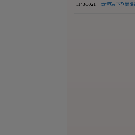
1143O021
(請填寫下期開課通