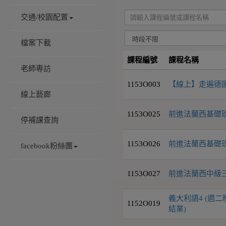
交通/校園配置
檔案下載
課程編號
課程名稱
老師專訪
1153O003
【線上】走遍德國-德
線上藝廊
1153O025
前進法蘭西基礎班
停補課查詢
1153O026
前進法蘭西基礎班
facebook粉絲團
1153O027
前進法蘭西中級三
義大利語4 (週二晚
1152O019
結業)