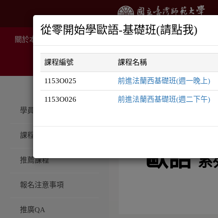
從零開始學歐語-基礎班(請點我)
關於本院
推廣課程
線上課程
住宿服務
場地租
課程編號
課程名稱
1153O025
前進法蘭西基礎班(週一晚上)
1153O026
前進法蘭西基礎班(週二下午)
推廣課程
歐語系列
學員登入
課程總覽
歐語
系
推薦課程
報名注意事項
推廣QA