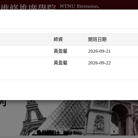
借
進修學分班
國際與兩岸交流
測驗與培訓
企業委訓
師資
開班日期
智
黃盈馨
2026-09-21
黃盈馨
2026-09-22
列