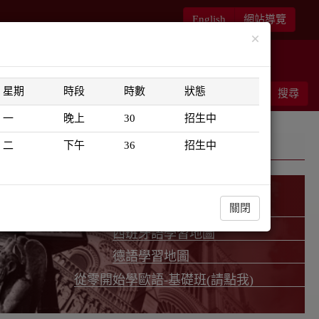
English
網站導覽
×
華語書苑
師大新文藝復興
星期
時段
時數
狀態
能客服
結帳
搜尋
0
一
晚上
30
招生中
二
下午
36
招生中
關閉
法語學習地圖
西班牙語學習地圖
德語學習地圖
從零開始學歐語-基礎班(請點我)