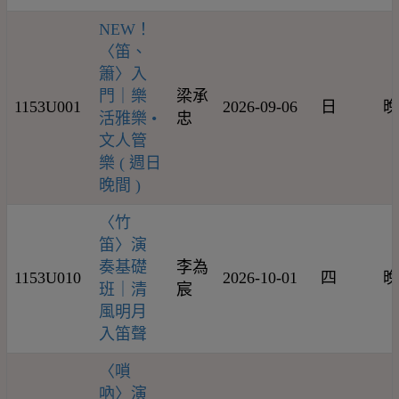
NEW！
〈笛、
簫〉入
門｜樂
梁承
1153U001
2026-09-06
日
晚
活雅樂 •
忠
文人管
樂 ( 週日
晚間 )
〈竹
笛〉演
奏基礎
李為
1153U010
2026-10-01
四
晚
班｜清
宸
風明月
入笛聲
〈嗩
吶〉演