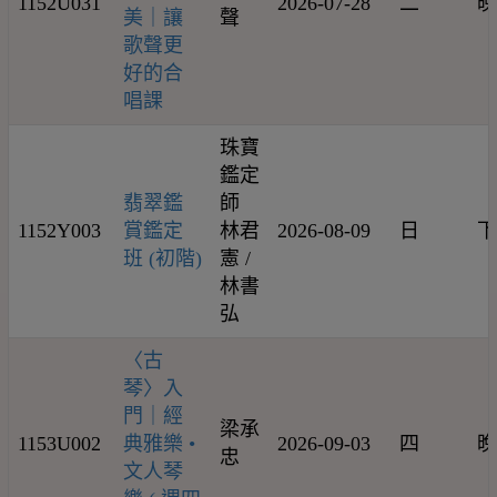
1152U031
2026-07-28
二
晚
美｜讓
聲
歌聲更
好的合
唱課
珠寶
鑑定
翡翠鑑
師
1152Y003
賞鑑定
林君
2026-08-09
日
下
班 (初階)
憲 /
林書
弘
〈古
琴〉入
門｜經
梁承
1153U002
典雅樂 •
2026-09-03
四
晚
忠
文人琴