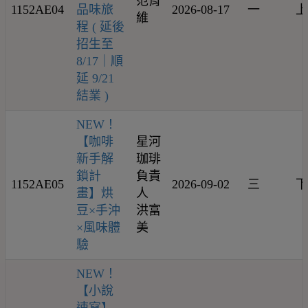
范育
1152AE04
品味旅
2026-08-17
一
上
維
程 ( 延後
招生至
8/17｜順
延 9/21
結業 )
NEW！
【咖啡
星河
新手解
珈琲
鎖計
負責
1152AE05
2026-09-02
三
下
畫】烘
人
豆×手沖
洪富
×風味體
美
驗
NEW！
【小說