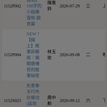
速寫】
陳惠
1152P002
100字的
2026-07-29
三
上
鈴
小說練
習術-飲
食篇
NEW！
【線
上】故
事拆解
林玉
1152P004
2026-09-08
二
晚
術｜揭
玫
開唐傳
奇的敘
事秘密
形意拳-
五行內
壯樁功
周中
1152S023
2026-09-12
六
下
(延到
勲