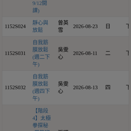
9/12開
課)
靜心與
曾英
1152S024
2026-08-23
日
下
放鬆
雪
自我筋
膜放鬆
吳雯
1152S031
2026-08-11
二
下
(週二下
心
午)
自我筋
膜放鬆
吳雯
1152S032
2026-08-13
四
下
(週四下
心
午)
【階段
4】太極
拳探秘