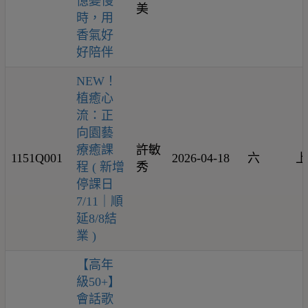
憶變慢
美
時，用
香氣好
好陪伴
NEW！
植癒心
流：正
向園藝
療癒課
許敏
1151Q001
2026-04-18
六
上
程 ( 新增
秀
停課日
7/11｜順
延8/8結
業 )
【高年
級50+】
會話歌