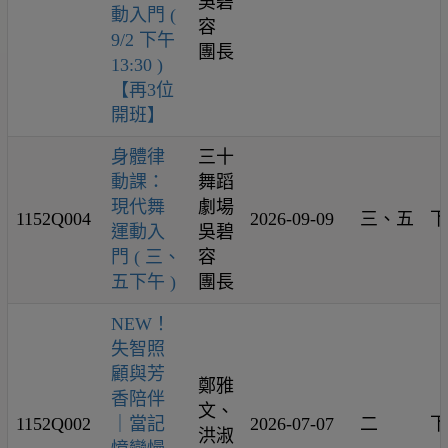
吳碧
動入門 (
容
9/2 下午
團長
13:30 )
【再3位
開班】
身體律
三十
動課：
舞蹈
現代舞
劇場
1152Q004
2026-09-09
三、五
下
運動入
吳碧
門 ( 三、
容
五下午 )
團長
NEW！
失智照
顧與芳
鄭雅
香陪伴
文、
1152Q002
｜當記
2026-07-07
二
下
洪淑