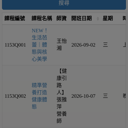
搜尋
課程編號
課程名稱
師資
開班日期
星期
時
NEW！
生活芭
王怡
1153Q001
蕾｜體
2026-09-02
三
上
湘
態與核
心美學
【健
康引
精準營
路
養打造
人】
1153Q002
2026-10-07
三
晚
健康體
張雅
態
萍
營養
師