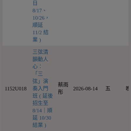
日
8/17、
10/26，
順延
11/2 結
業 )
三弦清
韻動人
心：
「三
弦」演
蔡雨
1152U018
奏入門
2026-08-14
五
晚
彤
班 ( 延後
招生至
8/14｜順
延 10/30
結業 )