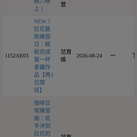
週六晚
萱
上 )
NEW！
拉花藝
術練習
日｜輕
鬆完成
范育
1152AE03
2026-08-24
一
下
第一杯
維
拿鐵作
品【再3
位開
班】
咖啡日
常練習
曲｜從
手沖到
拉花的