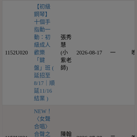
【初級
鋼琴】
十個手
指動一
動：初
張秀
級成人
慧
1152U020
歡樂
(小
2026-08-17
一
晚
「鍵
紫老
盤」班 (
師)
延招至
8/17｜順
延11/16
結業 )
NEW！
〈女聲
合唱〉
合聲之
陳翰