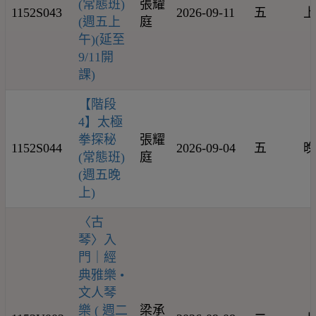
(常態班)
張耀
1152S043
2026-09-11
五
上
(週五上
庭
午)(延至
9/11開
課)
【階段
4】太極
拳探秘
張耀
1152S044
2026-09-04
五
晚
(常態班)
庭
(週五晚
上)
〈古
琴〉入
門｜經
典雅樂 •
文人琴
樂 ( 週二
梁承