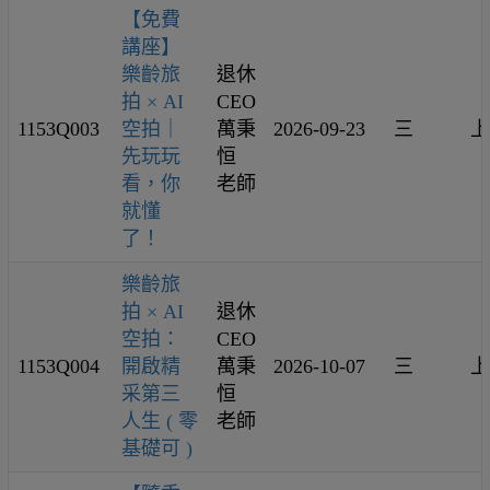
【免費
講座】
樂齡旅
退休
拍 × AI
CEO
1153Q003
空拍｜
萬秉
2026-09-23
三
上
先玩玩
恒
看，你
老師
就懂
了！
樂齡旅
拍 × AI
退休
空拍：
CEO
1153Q004
開啟精
萬秉
2026-10-07
三
上
采第三
恒
人生 ( 零
老師
基礎可 )