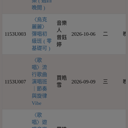
樂 ( 週四
晚間 )
〈烏克
音樂
麗麗〉
人
1153U003
彈唱初
2026-10-06
二
晚
曾鈺
級班 ( 零
婷
基礎可 )
〈歌
唱〉流
行歌曲
買皓
1153U007
演唱班
2026-09-09
三
晚
雪
｜節奏
與旋律
Vibe
〈歌
唱〉遊