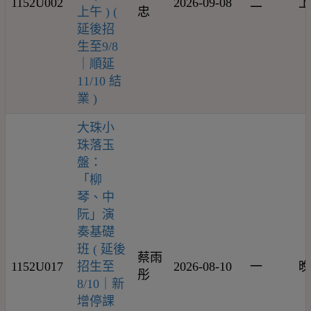
1152U002
2026-09-08
二
上
上午 ) (
忠
延後招
生至9/8
｜順延
11/10 結
業 )
大珠小
珠落玉
盤：
「柳
琴、中
阮」演
奏基礎
班 ( 延後
蔡雨
1152U017
招生至
2026-08-10
一
晚
彤
8/10｜新
增停課