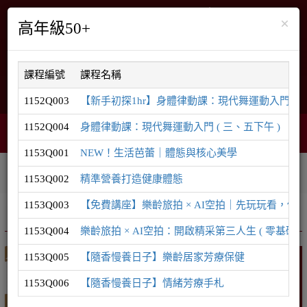
×
高年級50+
課程編號
課程名稱
English
網站導覽
1152Q003
【新手初探1hr】身體律動課：現代舞運動入門 ( 9/2 
1152Q004
身體律動課：現代舞運動入門 ( 三、五下午 )
智能客服
購物車
網頁選單
0
1153Q001
NEW！生活芭蕾｜體態與核心美學
相關連結
課程系列
學員登入
1153Q002
精準營養打造健康體態
1153Q003
【免費講座】樂齡旅拍 × AI空拍｜先玩玩看，你
推廣課程
樂齡 / 50無限
1153Q004
樂齡旅拍 × AI空拍：開啟精采第三人生 ( 零基礎可 
1153Q005
【隨香慢養日子】樂齡居家芳療保健
樂齡 / 50無限
1153Q006
【隨香慢養日子】情緒芳療手札