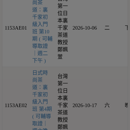
尚茶
第一
道：裏
位日
千家初
本裏
級入門
1153AE01
千家
2026-10-06
二
下
班 第10
茶道
期 ( 可輔
教授
導取證
鄭姵
｜週二
萱
下午 )
日式時
台灣
尚茶
第一
道：裏
位日
千家初
本裏
級入門
1153AE02
千家
2026-10-17
六
晚
班 第4期
茶道
( 可輔導
教授
取證｜
鄭姵