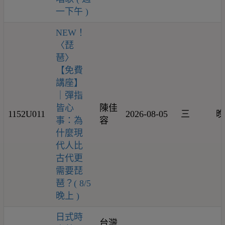
一下午 )
NEW！
〈琵
琶〉
【免費
講座】
｜彈指
皆心
陳佳
1152U011
2026-08-05
三
晚
事：為
容
什麼現
代人比
古代更
需要琵
琶？( 8/5
晚上 )
日式時
台灣