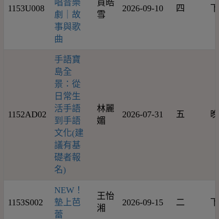
唱音樂
買皓
1153U008
2026-09-10
四
下
劇｜故
雪
事與歌
曲
手語寶
島全
景：從
日常生
活手語
林麗
1152AD02
2026-07-31
五
晚
到手語
媚
文化(建
議有基
礎者報
名)
NEW！
王怡
1153S002
墊上芭
2026-09-15
二
下
湘
蕾