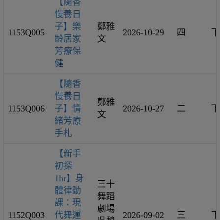
【隨香
慢養日
子】樂
鄭雅
1153Q005
2026-10-29
四
下
齡居家
文
芳療保
健
【隨香
慢養日
鄭雅
1153Q006
子】情
2026-10-27
二
下
文
緒芳療
手札
【新手
初探
1hr】身
三十
體律動
舞蹈
課：現
劇場
1152Q003
代舞運
2026-09-02
三
下