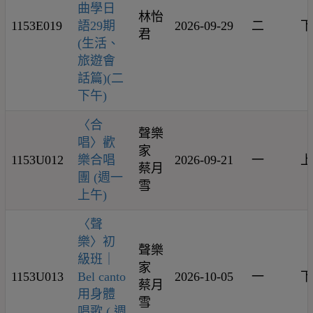
曲學日
林怡
1153E019
語29期
2026-09-29
二
下
君
(生活、
旅遊會
話篇)(二
下午)
〈合
聲樂
唱〉歡
家
1153U012
樂合唱
2026-09-21
一
上
蔡月
團 (週一
雪
上午)
〈聲
樂〉初
聲樂
級班｜
家
1153U013
Bel canto
2026-10-05
一
下
蔡月
用身體
雪
唱歌 ( 週