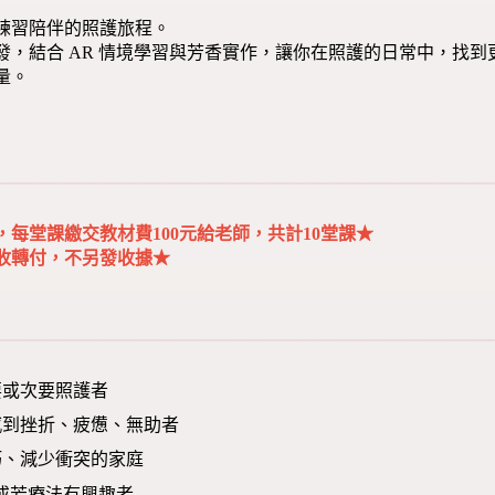
練習陪伴的照護旅程。
發，結合 AR 情境學習與芳香實作，讓你在照護的日常中，找
量。
每堂課繳交教材費100元給老師，共計10堂課★
收轉付，不另發收據★
要或次要照護者
感到挫折、疲憊、無助者
巧、減少衝突的家庭
或芳療法有興趣者