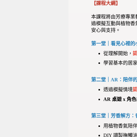
【課程大綱】
本課程將由芳療專業教
過模擬互動與植物香
安心與支持。
第一堂｜看見心裡的
從理解開始，
認
學習基本的居
第二堂｜AR：陪伴
透過模擬情境
AR 桌遊 x 角
第三堂｜芳香解方：
用植物香氣陪
DIY 調製撫