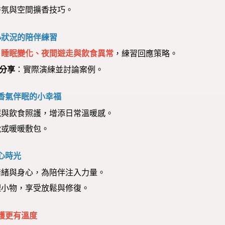
境香氛與空間擴香技巧。
小狀況的陪伴練習
、睡眠變化、夜間遊走與飲食異常
，練習回應策略。
例分享
：實際演練並討論案例。
香氣伴眠的小幸福
眠與飲食照護，增添日常溫暖感。
眠枕或暖暖敷包。
心時光
情緒與身心，為陪伴注入力量。
護理小物，享受放鬆與修復。
護更有溫度