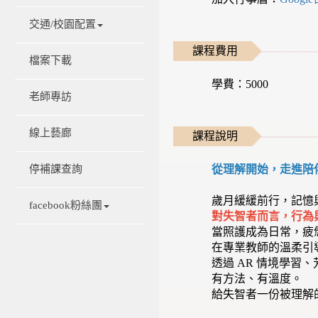
交通/校園配置
課程費用
檔案下載
學費：5000
老師專訪
線上藝廊
課程說明
從理解開始，走進陪
停補課查詢
歲月緩緩前行，記憶
facebook粉絲團
對失智者而言，行為
當照護成為日常，疲
在專業教師的溫柔引
透過 AR 情境學
有方法、有溫度。
給失智者一份被理解