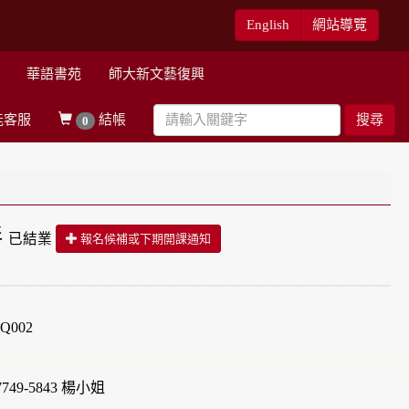
English
網站導覽
華語書苑
師大新文藝復興
能客服
結帳
搜尋
0
伴
已結業
報名候補或下期開課通知
Q002
749-5843 楊小姐