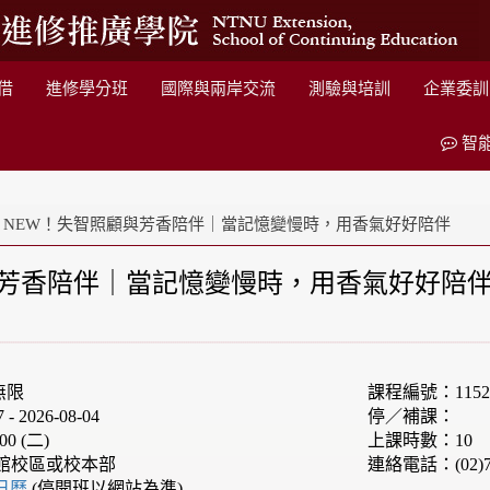
借
進修學分班
國際與兩岸交流
測驗與培訓
企業委訓
智
NEW！失智照顧與芳香陪伴｜當記憶變慢時，用香氣好好陪伴
與芳香陪伴｜當記憶變慢時，用香氣好好陪
無限
課程編號：1152
 2026-08-04
停／補課：
00 (二)
上課時數：10
館校區或校本部
連絡電話：(02)7
e日曆
(停開班以網站為準)