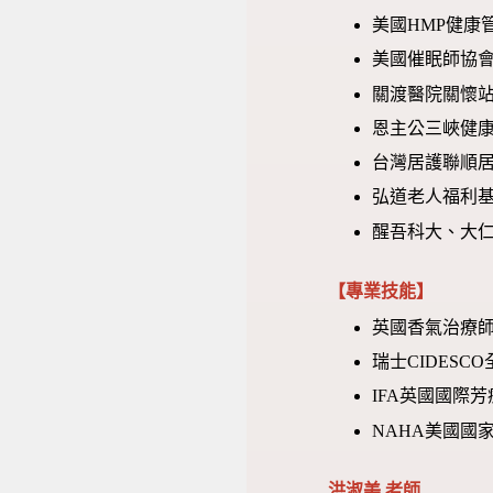
美國HMP健康
美國催眠師協會
關渡醫院關懷站
恩主公三峽健康
台灣居護聯順居
弘道老人福利基
醒吾科大、大
【專業技能】
英國香氣治療師
瑞士CIDESC
IFA英國國際
NAHA美國國
洪淑美 老師