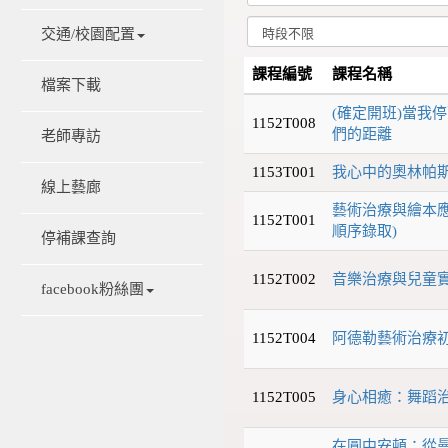
交通/校園配置
課程編號
課程名稱
檔案下載
(確定開班)當我停
1152T008
們的距離
老師專訪
1153T001
我心中的奧林帕
線上藝廊
藝術治療與繪本應
1152T001
順序錄取)
停補課查詢
1152T002
音樂治療與兒童
facebook粉絲團
1152T004
阿德勒藝術治療
1152T005
身心相癒：舞蹈
在圓中安頓：從