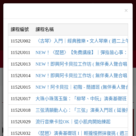
×
課程編號
課程名稱
1152U002
〈古琴〉入門｜經典雅樂 • 文人琴樂 ( 週二上午 ) ( 
English
網站導覽
1152U011
NEW！〈琵琶〉【免費講座】｜彈指皆心事：為什麼現
智能客服
購物車
網頁選單
0
1152U013
NEW！即興阿卡貝拉工作坊 ( 無伴奏人聲合唱｜8/29
1152U014
NEW！即興阿卡貝拉工作坊 ( 無伴奏人聲合唱｜9/1
相關連結
課程系列
學員登入
1152U015
NEW！阿卡貝拉｜初階 - 簡譜班 (無伴奏人聲合唱)
推廣課程
音樂系列
1152U017
大珠小珠落玉盤：「柳琴、中阮」演奏基礎班 ( 延後招生至
1152U018
三弦清韻動人心：「三弦」演奏入門班 ( 延後招生至8/1
音樂
1152U029
流行音樂卡拉OK｜從小肌肉開始練起
1152U032
〈琵琶〉演奏基礎班 I｜輕攏慢撚抹復挑 ( 週三晚間 ) 