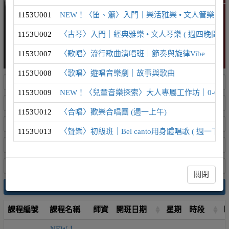
1153U001
NEW！〈笛、簫〉入門｜樂活雅樂 • 文人管樂 ( 週
1153U002
〈古琴〉入門｜經典雅樂 • 文人琴樂 ( 週四晚間 )
1153U007
〈歌唱〉流行歌曲演唱班｜節奏與旋律Vibe
1153U008
〈歌唱〉遊唱音樂劇｜故事與歌曲
1153U009
NEW！〈兒童音樂探索〉大人專屬工作坊｜0-6歲
1153U012
〈合唱〉歡樂合唱團 (週一上午)
1153U013
〈聲樂〉初級班｜Bel canto用身體唱歌 ( 週一下午 
關閉
搜尋
課程編號
課程名稱
師資
開班日期
星期
時段