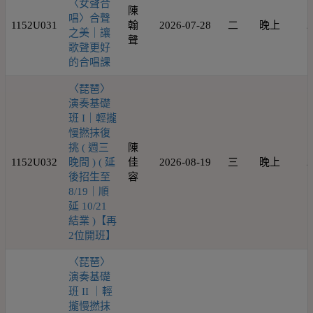
〈女聲合
陳
唱〉合聲
1152U031
翰
2026-07-28
二
晚上
2
之美｜讓
聲
歌聲更好
的合唱課
〈琵琶〉
演奏基礎
班 I｜輕攏
慢撚抹復
挑 ( 週三
陳
1152U032
晚間 ) ( 延
佳
2026-08-19
三
晚上
2
後招生至
容
8/19｜順
延 10/21
結業 )【再
2位開班】
〈琵琶〉
演奏基礎
班 II ｜輕
攏慢撚抹