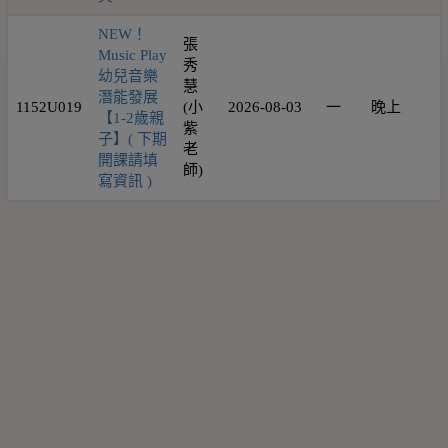
NEW！
張
Music Play
秀
幼兒音樂
慧
潛能發展
1152U019
(小
2026-08-03
一
晚上
1
【1-2歲親
紫
子】( 下期
老
開課請填
師)
寫資訊 )