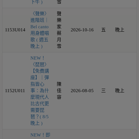
下午 )
雪
〈聲樂〉
聲
進階班｜
樂
Bel canto
家
1153U014
2026-10-16
五
晚上
2
用身體唱
蔡
歌 ( 週五
月
晚上 )
雪
NEW！
〈琵琶〉
【免費講
座】｜彈
指皆心
陳
1152U011
事：為什
佳
2026-08-05
三
晚上
1
麼現代人
容
比古代更
需要琵
琶？( 8/5
晚上 )
NEW！即