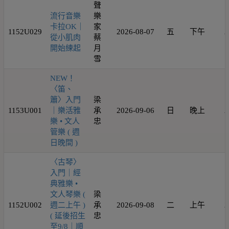
聲
流行音樂
樂
卡拉OK｜
家
1152U029
2026-08-07
五
下午
2
從小肌肉
蔡
開始練起
月
雪
NEW！
〈笛、
簫〉入門
梁
1153U001
｜樂活雅
承
2026-09-06
日
晚上
2
樂 • 文人
忠
管樂 ( 週
日晚間 )
〈古琴〉
入門｜經
典雅樂 •
文人琴樂 (
梁
1152U002
週二上午 )
承
2026-09-08
二
上午
2
( 延後招生
忠
至9/8｜順