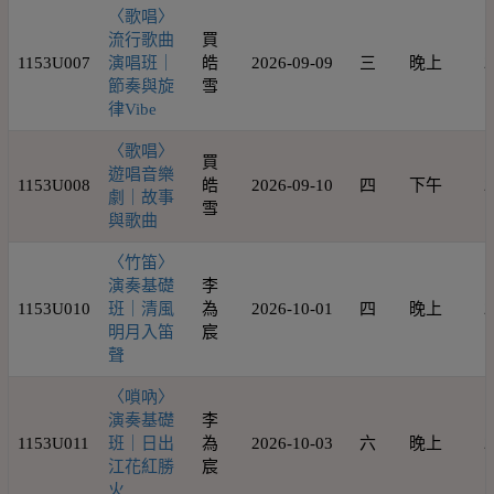
〈歌唱〉
流行歌曲
買
1153U007
演唱班｜
皓
2026-09-09
三
晚上
2
節奏與旋
雪
律Vibe
〈歌唱〉
買
遊唱音樂
1153U008
皓
2026-09-10
四
下午
2
劇｜故事
雪
與歌曲
〈竹笛〉
演奏基礎
李
1153U010
班｜清風
為
2026-10-01
四
晚上
2
明月入笛
宸
聲
〈嗩吶〉
演奏基礎
李
1153U011
班｜日出
為
2026-10-03
六
晚上
2
江花紅勝
宸
火