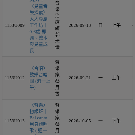
NEW！
音
〈兒童音
樂
樂探索〉
治
大人專屬
療
1153U009
工作坊｜
2026-09-13
日
上午
6
師
0-6歲 即
郭
興、繪本
璟
與兒童成
儀
長
聲
〈合唱〉
樂
歡樂合唱
家
1153U012
2026-09-21
一
上午
2
團 (週一上
蔡
午)
月
雪
〈聲樂〉
聲
初級班｜
樂
Bel canto
家
1153U013
2026-10-05
一
下午
2
用身體唱
蔡
歌 ( 週一
月