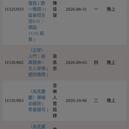
復挑 ( 週
陳
1152U033
一晚間 ) (
佳
2026-08-31
一
晚上
2
延後招生
容
至8/31｜
順延
11/16 結
業 )
〈古琴〉
入門｜經
梁
1153U002
典雅樂 •
承
2026-09-03
四
晚上
2
文人琴樂 (
忠
週四晚間 )
音
〈烏克麗
樂
麗〉彈唱
人
1153U003
2026-10-06
二
晚上
1
初級班 (
曾
零基礎可 )
鈺
婷
〈烏克麗