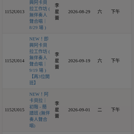
興阿卡貝
李
拉工作坊 (
1152U013
星
2026-08-29
六
下午
2
無伴奏人
蕾
聲合唱｜
8/29 場 )
NEW！即
興阿卡貝
拉工作坊 (
李
無伴奏人
1152U014
星
2026-09-19
六
下午
2
聲合唱｜
蕾
9/19 場 )
【再3位開
班】
NEW！阿
卡貝拉｜
李
初階 - 簡
1152U015
星
2026-09-01
二
下午
1
譜班 (無伴
蕾
奏人聲合
唱)