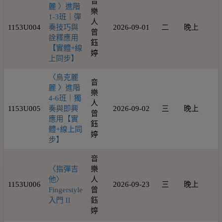
音
麗 〉進階
樂
1-3班｜彈
人
1153U004
奏技巧與
2026-09-01
二
晚上
1
曾
詮釋應用
鈺
【實體+線
婷
上同步】
〈烏克麗
音
麗 〉進階
樂
4-6班｜獨
人
1153U005
奏與即興
2026-09-02
三
晚上
1
曾
應用【實
鈺
體+線上同
婷
步】
音
〈指彈吉
樂
他〉
人
1153U006
2026-09-23
三
晚上
1
Fingerstyle
曾
入門 II
鈺
婷