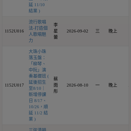
延 11/10
結業 )
流行歌唱
李
法-打造個
1152U016
星
2026-09-02
三
晚上
1
人歌唱魅
蕾
力
大珠小珠
落玉盤：
「柳琴、
中阮」演
奏基礎班 (
蔡
延後招生
1152U017
雨
2026-08-10
一
晚上
2
至8/10｜
彤
新增停課
日 8/17、
10/26，順
延 11/2 結
業 )
三弦清韻