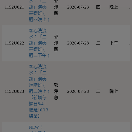
水：「二
郭
1152U021
胡」演奏
淨
2026-07-23
四
晚上
2
基礎班 (
慈
週四晚上 )
客心洗流
水：「二
郭
1152U022
胡」演奏
淨
2026-07-28
二
下午
2
基礎班 (
慈
週二下午 )
客心洗流
水：「二
胡」演奏
進階班 (
郭
1152U023
週二晚上 )
淨
2026-07-28
二
晚上
1
【新增停
慈
課日8/4｜
順延10/13
結業】
NEW！