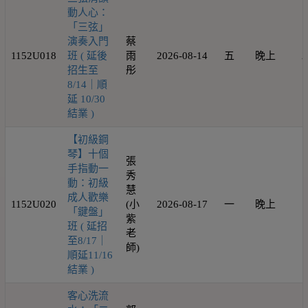
動人心：
「三弦」
演奏入門
蔡
1152U018
班 ( 延後
雨
2026-08-14
五
晚上
2
招生至
彤
8/14｜順
延 10/30
結業 )
【初級鋼
琴】十個
張
手指動一
秀
動：初級
慧
成人歡樂
1152U020
(小
2026-08-17
一
晚上
1
「鍵盤」
紫
班 ( 延招
老
至8/17｜
師)
順延11/16
結業 )
客心洗流