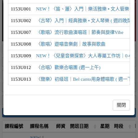
1153U001
NEW！〈笛、簫〉入門｜樂活雅樂 • 文人管樂 ( 週
1153U002
〈古琴〉入門｜經典雅樂 • 文人琴樂 ( 週四晚間 )
1153U007
〈歌唱〉流行歌曲演唱班｜節奏與旋律Vibe
1153U008
〈歌唱〉遊唱音樂劇｜故事與歌曲
1153U009
NEW！〈兒童音樂探索〉大人專屬工作坊｜0-6歲
1153U012
〈合唱〉歡樂合唱團 (週一上午)
1153U013
〈聲樂〉初級班｜Bel canto用身體唱歌 ( 週一下午 
關閉
搜尋
課程編號
課程名稱
師資
開班日期
星期
時段