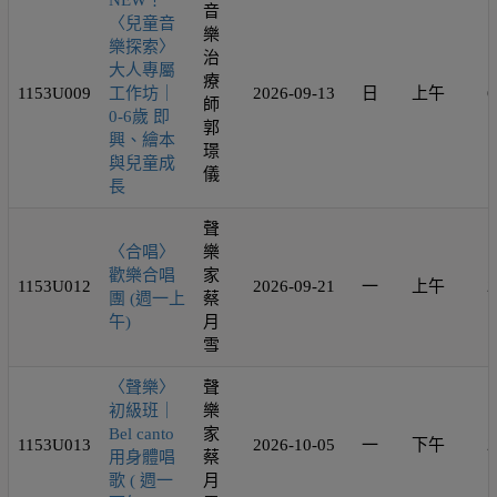
NEW！
音
〈兒童音
樂
樂探索〉
治
大人專屬
療
1153U009
工作坊｜
2026-09-13
日
上午
6
師
0-6歲 即
郭
興、繪本
璟
與兒童成
儀
長
聲
〈合唱〉
樂
歡樂合唱
家
1153U012
2026-09-21
一
上午
2
團 (週一上
蔡
午)
月
雪
〈聲樂〉
聲
初級班｜
樂
Bel canto
家
1153U013
2026-10-05
一
下午
2
用身體唱
蔡
歌 ( 週一
月