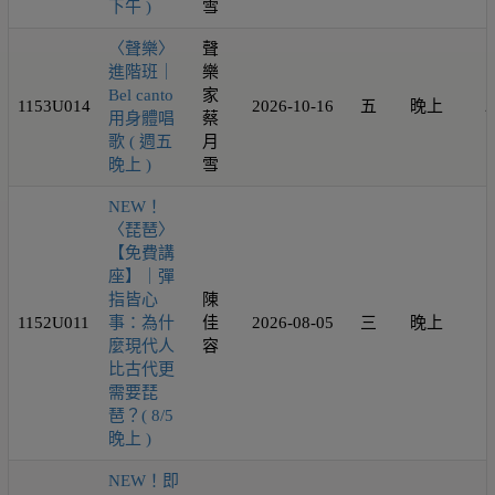
下午 )
雪
〈聲樂〉
聲
進階班｜
樂
Bel canto
家
1153U014
2026-10-16
五
晚上
2
用身體唱
蔡
歌 ( 週五
月
晚上 )
雪
NEW！
〈琵琶〉
【免費講
座】｜彈
指皆心
陳
1152U011
事：為什
佳
2026-08-05
三
晚上
1
麼現代人
容
比古代更
需要琵
琶？( 8/5
晚上 )
NEW！即