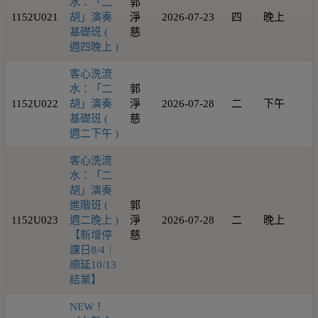
水：「二
郭
1152U021
胡」演奏
淨
2026-07-23
四
晚上
2
基礎班 (
慈
週四晚上 )
客心洗流
水：「二
郭
1152U022
胡」演奏
淨
2026-07-28
二
下午
2
基礎班 (
慈
週二下午 )
客心洗流
水：「二
胡」演奏
進階班 (
郭
1152U023
週二晚上 )
淨
2026-07-28
二
晚上
1
【新增停
慈
課日8/4｜
順延10/13
結業】
NEW！