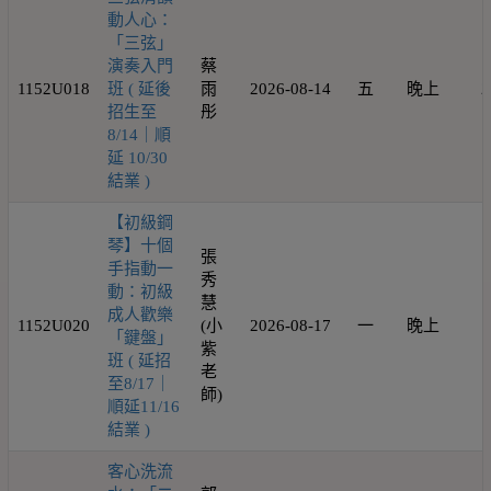
動人心：
「三弦」
演奏入門
蔡
1152U018
班 ( 延後
雨
2026-08-14
五
晚上
2
招生至
彤
8/14｜順
延 10/30
結業 )
【初級鋼
琴】十個
張
手指動一
秀
動：初級
慧
成人歡樂
1152U020
(小
2026-08-17
一
晚上
1
「鍵盤」
紫
班 ( 延招
老
至8/17｜
師)
順延11/16
結業 )
客心洗流