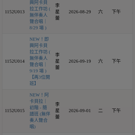
興阿卡貝
李
拉工作坊 (
1152U013
星
2026-08-29
六
下午
2
無伴奏人
蕾
聲合唱｜
8/29 場 )
NEW！即
興阿卡貝
拉工作坊 (
李
無伴奏人
1152U014
星
2026-09-19
六
下午
2
聲合唱｜
蕾
9/19 場 )
【再3位開
班】
NEW！阿
卡貝拉｜
李
初階 - 簡
1152U015
星
2026-09-01
二
下午
1
譜班 (無伴
蕾
奏人聲合
唱)