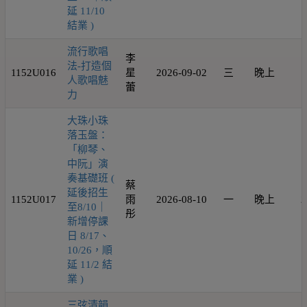
延 11/10
結業 )
流行歌唱
李
法-打造個
1152U016
星
2026-09-02
三
晚上
1
人歌唱魅
蕾
力
大珠小珠
落玉盤：
「柳琴、
中阮」演
奏基礎班 (
蔡
延後招生
1152U017
雨
2026-08-10
一
晚上
2
至8/10｜
彤
新增停課
日 8/17、
10/26，順
延 11/2 結
業 )
三弦清韻