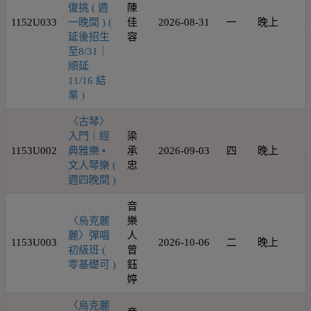
復挑 ( 週
陳
1152U033
一晚間 ) (
佳
2026-08-31
一
晚上
2
延後招生
容
至8/31｜
順延
11/16 結
業 )
〈古琴〉
入門｜經
梁
1153U002
典雅樂 •
承
2026-09-03
四
晚上
2
文人琴樂 (
忠
週四晚間 )
音
〈烏克麗
樂
麗〉彈唱
人
1153U003
2026-10-06
二
晚上
1
初級班 (
曾
零基礎可 )
鈺
婷
〈烏克麗