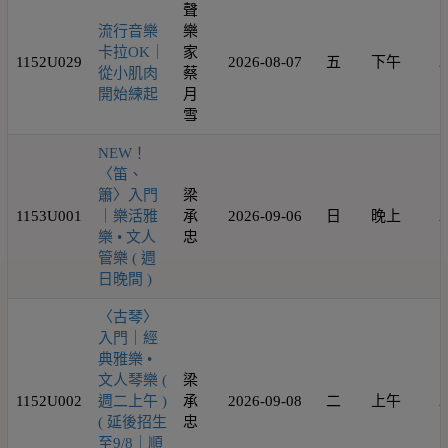
聲
流行音樂
樂
卡拉OK｜
家
1152U029
2026-08-07
五
下午
2
從小肌肉
蔡
開始練起
月
雪
NEW！
〈笛、
簫〉入門
梁
1153U001
｜樂活雅
承
2026-09-06
日
晚上
2
樂 • 文人
忠
管樂 ( 週
日晚間 )
〈古琴〉
入門｜經
典雅樂 •
文人琴樂 (
梁
1152U002
週二上午 )
承
2026-09-08
二
上午
2
( 延後招生
忠
至9/8｜順