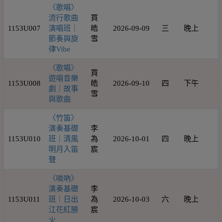
〈歌唱〉
流行歌曲
買
1153U007
演唱班｜
皓
2026-09-09
三
晚上
2
節奏與旋
雪
律Vibe
〈歌唱〉
買
遊唱音樂
1153U008
皓
2026-09-10
四
下午
2
劇｜故事
雪
與歌曲
〈竹笛〉
演奏基礎
李
1153U010
班｜清風
為
2026-10-01
四
晚上
2
明月入笛
宸
聲
〈嗩吶〉
演奏基礎
李
1153U011
班｜日出
為
2026-10-03
六
晚上
2
江花紅勝
宸
火