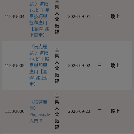
音
麗 〉進階
樂
1-3班｜彈
人
1153U004
奏技巧與
2026-09-01
二
晚上
1
曾
詮釋應用
鈺
【實體+線
婷
上同步】
〈烏克麗
音
麗 〉進階
樂
4-6班｜獨
人
1153U005
奏與即興
2026-09-02
三
晚上
1
曾
應用【實
鈺
體+線上同
婷
步】
音
〈指彈吉
樂
他〉
人
1153U006
2026-09-23
三
晚上
1
Fingerstyle
曾
入門 II
鈺
婷