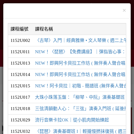
×
課程編號
課程名稱
1152U002
〈古琴〉入門｜經典雅樂 • 文人琴樂 ( 週二上午 ) ( 
English
網站導覽
1152U011
NEW！〈琵琶〉【免費講座】｜彈指皆心事：為什麼現
購物車
網頁選單
0
1152U013
NEW！即興阿卡貝拉工作坊 ( 無伴奏人聲合唱｜8/29
1152U014
NEW！即興阿卡貝拉工作坊 ( 無伴奏人聲合唱｜9/1
相關連結
課程系列
學員登入
1152U015
NEW！阿卡貝拉｜初階 - 簡譜班 (無伴奏人聲合唱)
推廣課程
音樂系列
1152U017
大珠小珠落玉盤：「柳琴、中阮」演奏基礎班 ( 延後招生至
1152U018
三弦清韻動人心：「三弦」演奏入門班 ( 延後招生至8/1
音樂
1152U029
流行音樂卡拉OK｜從小肌肉開始練起
1152U032
〈琵琶〉演奏基礎班 I｜輕攏慢撚抹復挑 ( 週三晚間 ) 