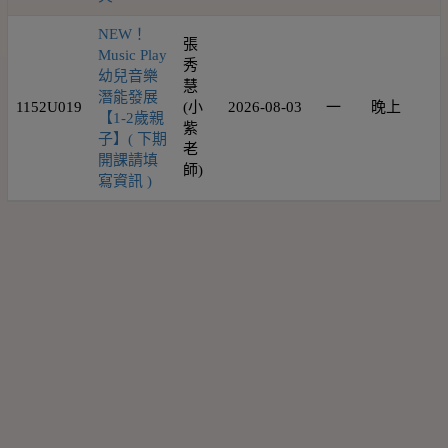
NEW！
張
Music Play
秀
幼兒音樂
慧
潛能發展
1152U019
(小
2026-08-03
一
晚上
1
【1-2歲親
紫
子】( 下期
老
開課請填
師)
寫資訊 )