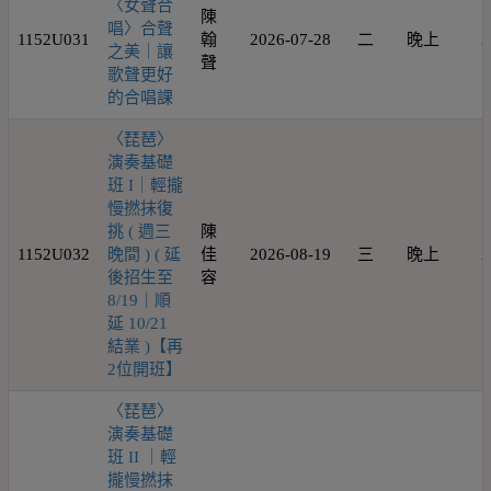
〈女聲合
陳
唱〉合聲
1152U031
翰
2026-07-28
二
晚上
2
之美｜讓
聲
歌聲更好
的合唱課
〈琵琶〉
演奏基礎
班 I｜輕攏
慢撚抹復
挑 ( 週三
陳
1152U032
晚間 ) ( 延
佳
2026-08-19
三
晚上
2
後招生至
容
8/19｜順
延 10/21
結業 )【再
2位開班】
〈琵琶〉
演奏基礎
班 II ｜輕
攏慢撚抹