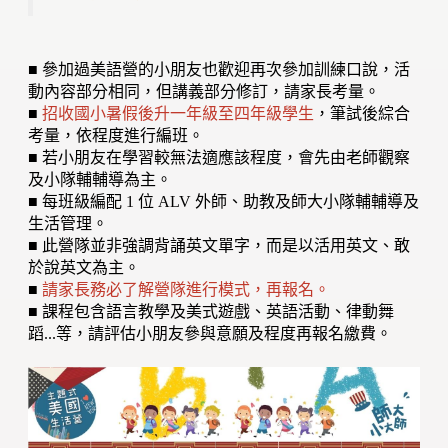
■ 參加過美語營的小朋友也歡迎再次參加訓練口說，活
動內容部分相同，但講義部分修訂，請家長考量。
■
招收國小暑假後升一年級至四年級學生
，筆試後綜合
考量，依程度進行編班。
■ 若小朋友在學習較無法適應該程度，會先由老師觀察
及小隊輔輔導為主。
■ 每班級編配 1 位 ALV 外師、助教及師大小隊輔輔導及
生活管理。
■ 此營隊並非強調背誦英文單字，而是以活用英文、敢
於說英文為主。
■
請家長務必了解營隊進行模式，再報名。
■ 課程包含語言教學及美式遊戲、英語活動、律動舞
蹈...等，請評估小朋友參與意願及程度再報名繳費。