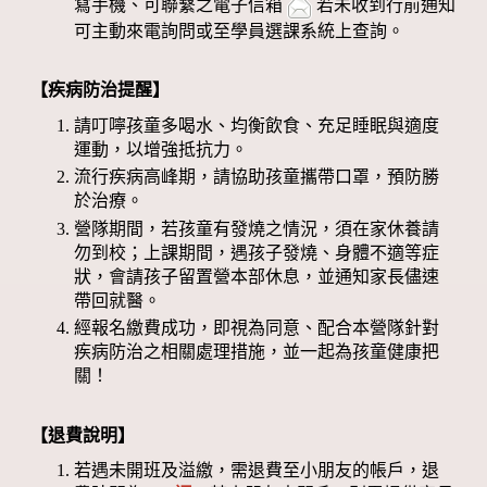
寫手機、可聯繫之電子信箱
若未收到行前通知
可主動來電詢問或至學員選課系統上查詢。
【疾病防治提醒】
請叮嚀孩童多喝水、均衡飲食、充足睡眠與適度
運動，以增強抵抗力。
流行疾病高峰期，請協助孩童攜帶口罩，預防勝
於治療。
營隊期間，若孩童有發燒之情況，須在家休養請
勿到校；上課期間，遇孩子發燒、身體不適等症
狀，會請孩子留置營本部休息，並通知家長儘速
帶回就醫。
經報名繳費成功，即視為同意、配合本營隊針對
疾病防治之相關處理措施，並一起為孩童健康把
關！
【退費說明】
若遇未開班及溢繳，需退費至小朋友的帳戶，退