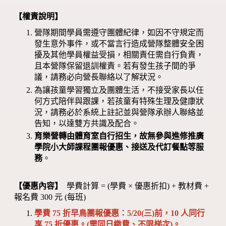
【權責說明】
營隊期間學員需遵守團體紀律，如因不守規定而
發生意外事件，或不當言行造成營隊整體安全困
擾及其他學員權益受損，相關責任需自行負責，
且本營隊保留退訓權責。若有發生孩子間的爭
議，請務必向營長聯絡以了解狀況。
為讓孩童學習獨立及團體生活，不接受家長以任
何方式陪伴與跟課，若孩童有特殊生理及健康狀
況，請務必於系統上註記並與營隊承辦人聯絡並
告知，以達雙方共識及配合。
育樂營轉由體育室自行招生，故無參與進修推廣
學院小大師課程團報優惠、接送及代訂餐點等服
務
。
【優惠內容】
學費計算 = (學費 × 優惠折扣) + 教材費 +
報名費 300 元 (每班)
學費 75 折早鳥團報優惠：5/20(三)前，10 人同行
享 75 折優惠。(需同日繳費、不限梯次)。