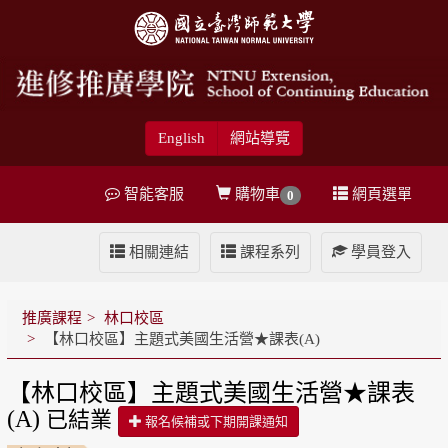
English
網站導覽
智能客服
購物車
網頁選單
0
相關連結
課程系列
學員登入
推廣課程
林口校區
【林口校區】主題式美國生活營★課表(A)
【林口校區】主題式美國生活營★課表
(A)
已結業
報名候補或下期開課通知