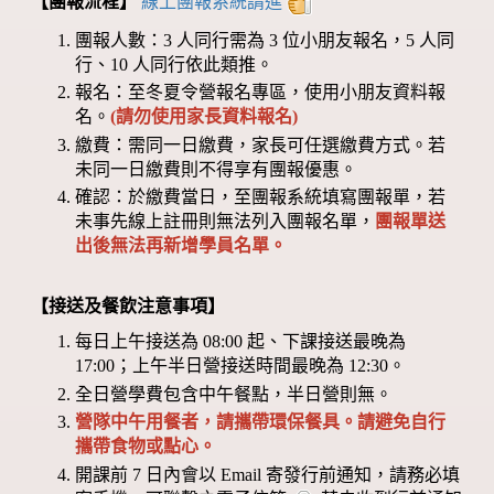
【團報流程】
線上團報系統請進
團報人數：3 人同行需為 3 位小朋友報名，5 人同
行、10 人同行依此類推。
報名：至冬夏令營報名專區，使用小朋友資料報
名。
(請勿使用家長資料報名)
繳費：需同一日繳費，家長可任選繳費方式。若
未同一日繳費則不得享有團報優惠。
確認：於繳費當日，至團報系統填寫團報單，若
未事先線上註冊則無法列入團報名單，
團報單送
出後無法再新增學員名單。
【接送及餐飲注意事項】
每日上午接送為 08:00 起、下課接送最晚為
17:00；上午半日營接送時間最晚為 12:30。
全日營學費包含中午餐點，半日營則無。
營隊中午用餐者，請攜帶環保餐具。請避免自行
攜帶食物或點心。
開課前 7 日內會以 Email 寄發行前通知，請務必填