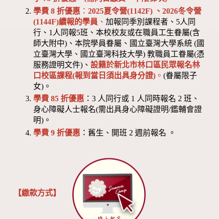
學費 8 折優惠
：
2025夏令營(1142F) 、2026冬令營
(1144F)續報的學員
、
加報同季別課程者、5人同
行、1人同報5班、本校校友或在職員工生眷屬(含
師大附中)、本院學員眷屬、國立臺灣大學系統 (國
立臺灣大學、國立臺灣科技大學) 教職員工眷屬(憑
服務證明文件)、
設籍於新北市林口區民眾報名林
口校區課程(報到當日須出具身分證)
。
(眷屬限子
女)。
學費 85 折優惠
：3 人同行或 1 人同時報名 2 班、
身心障礙人士報名(需出具身心障礙證明/鑑輔會證
明)。
學費 9 折優惠
：舊生、開班 2 週前報名 。
【繳款方式】