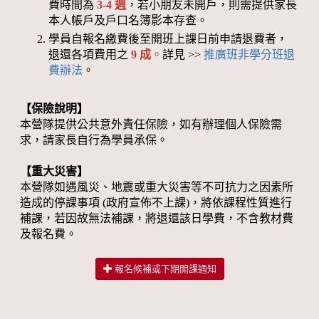
費時間為
3-4 週
，若小朋友未開戶，則需提供家長
本人帳戶及戶口名簿影本存查。
學員自報名繳費後至開班上課日前申請退費者，
退還各項費用之
9 成
。
詳見 >>
推廣班非學分班退
費辦法
。
【保險說明】
本營隊提供公共意外責任保險，如有辦理個人保險需
求，請家長自行為學員承保。
【重大災害】
本營隊如遇風災、地震或重大災害等不可抗力之因素所
造成的停課事項 (政府宣佈不上課)，將依課程性質進行
補課，若因故無法補課，將退還該日學費，不含教材費
及報名費。
報名候補或下期開課通知