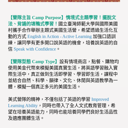
【營隊主旨 Camp Purpose】情境式主題學習！擺脫文
法、背誦的填鴨式學習！
國立臺灣師範大學與國際美國
村攜手合作舉辦主題式美國生活營，希望透過生活化互
動的方式
English in Action - Active Learning
加強口語訓
練，讓同學有更多開口說英語的機會，培養說英語的自
信
Speak with Confidence
。
【營隊型態 Camp Type】
設有情境商店，點餐、購物均
使用美金代幣來模擬美國真實生活，將英語學習融入實
際生活中，真正做到生活即學習、學習即生活，課程中
並結合自然、科學、韻律、文化、休閒與英語教學為一
體，模擬一個真正多元的美國生活。
美式營隊的精神，不僅包括了英語的學習
Improved
Learning Ability
，同時也帶入了全人文式教育管理，希
望在培養英語能力，同時也能培養同學們良好生活品性
及適應團體生活。