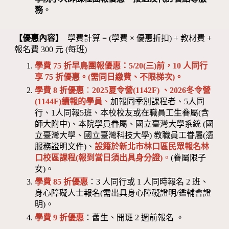
務
。
【優惠內容】
學費計算 = (學費 × 優惠折扣) + 教材費 +
報名費 300 元 (每班)
學費 75 折早鳥團報優惠：5/20(三)前，10 人同行
享 75 折優惠。(需同日繳費、不限梯次)。
學費 8 折優惠
：
2025夏令營(1142F) 、2026冬令營
(1144F)續報的學員
、
加報同季別課程者、5人同
行、1人同報5班、本校校友或在職員工生眷屬(含
師大附中)、本院學員眷屬、國立臺灣大學系統 (國
立臺灣大學、國立臺灣科技大學) 教職員工眷屬(憑
服務證明文件)、
設籍於新北市林口區民眾報名林
口校區課程(報到當日須出具身分證)
。
(眷屬限子
女)。
學費 85 折優惠
：3 人同行或 1 人同時報名 2 班、
身心障礙人士報名(需出具身心障礙證明/鑑輔會證
明)。
學費 9 折優惠
：舊生、開班 2 週前報名 。