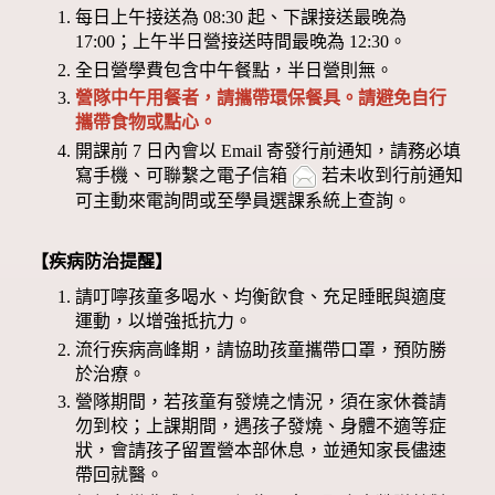
每日上午接送為 08:30 起、下課接送最晚為
17:00；上午半日營接送時間最晚為 12:30。
全日營學費包含中午餐點，半日營則無。
營隊中午用餐者，請攜帶環保餐具。請避免自行
攜帶食物或點心。
開課前 7 日內會以 Email 寄發行前通知，請務必填
寫手機、可聯繫之電子信箱
若未收到行前通知
可主動來電詢問或至學員選課系統上查詢。
【疾病防治提醒】
請叮嚀孩童多喝水、均衡飲食、充足睡眠與適度
運動，以增強抵抗力。
流行疾病高峰期，請協助孩童攜帶口罩，預防勝
於治療。
營隊期間，若孩童有發燒之情況，須在家休養請
勿到校；上課期間，遇孩子發燒、身體不適等症
狀，會請孩子留置營本部休息，並通知家長儘速
帶回就醫。