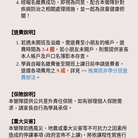
經報名繳費成功，即視為同意、配合本營隊針對
疾病防治之相關處理措施，並一起為孩童健康把
關！
【退費說明】
若遇未開班及溢繳，需退費至小朋友的帳戶，退
費時間為
3-4 週
，若小朋友未開戶，則需提供家長
本人帳戶及戶口名簿影本存查。
學員自報名繳費後至開班上課日前申請退費者，
退還各項費用之
9 成
。
詳見 >>
推廣班非學分班退
費辦法
。
【保險說明】
本營隊提供公共意外責任保險，如有辦理個人保險需
求，請家長自行為學員承保。
【重大災害】
本營隊如遇風災、地震或重大災害等不可抗力之因素所
造成的停課事項 (政府宣佈不上課)，將依課程性質進行