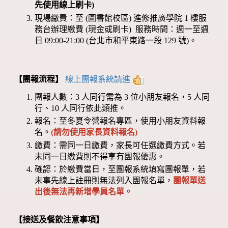
先使用線上刷卡)
現場繳費：至 (圖書館校區) 進修推廣學院 1 樓服
務台辦理繳費 (現金或刷卡) 服務時間：週一至週
日 09:00-21:00 (台北市和平東路一段 129 號)。
【團報流程】
線上團報系統請進
團報人數：3 人同行需為 3 位小朋友報名，5 人同
行、10 人同行依此類推。
報名：至冬夏令營報名專區，使用小朋友資料報
名。
(請勿使用家長資料報名)
繳費：需同一日繳費，家長可任選繳費方式。若
未同一日繳費則不得享有團報優惠。
確認：於繳費當日，至團報系統填寫團報單，若
未事先線上註冊則無法列入團報名單，
團報單送
出後無法再新增學員名單。
【接送及餐飲注意事項】