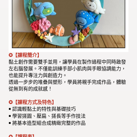
✪
【課程簡介】
黏土創作需要雙手並用，讓學員在製作過程中同時啟發
左右腦發展。不僅能訓練手部小肌肉與手眼協調能力，
也能提升專注力與創造力。
透過一步步的堆疊與塑形，學員將親手完成作品，體驗
從無到有的成就感！
✪【課程方式及特色】
認識輕黏土的特性與基礎技巧
￭
學習搓圓、壓扁、搓長等手作技法
￭
將基本造型組合成精緻完整的作品
￭
✪
【課程表】