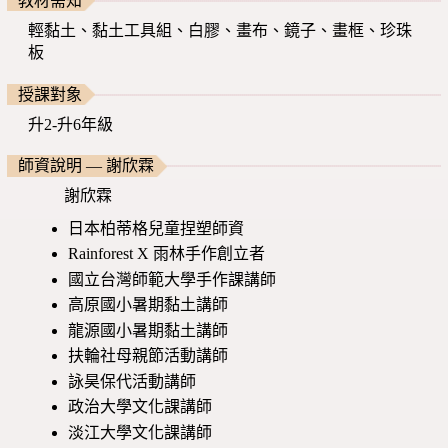
教材需知
輕黏土、黏土工具組、白膠、畫布、鏡子、畫框、珍珠
板
授課對象
升2-升6年級
師資說明 — 謝欣霖
謝欣霖
日本柏蒂格兒童捏塑師資
Rainforest X
雨林手作創立者
國立台灣師範大學手作課
講師
高原國小暑期黏土講師
龍源國小暑期黏土講師
扶輪社母親節活動講師
詠昊保代活動講師
政治大學文化課講師
淡江大學文化課講師