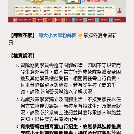
【課程花絮】
師大小大師粉絲團
掌握冬夏令營新
訊。
【權責說明】
營隊期間學員需遵守團體紀律，如因不守規定而
發生意外事件，或不當言行造成營隊整體安全困
擾及其他學員權益受損，相關責任需自行負責，
且本營隊保留退訓權責。若有發生孩子間的爭
議，請務必向營長聯絡以了解狀況。
為讓孩童學習獨立及團體生活，不接受家長以任
何方式陪伴與跟課，若孩童有特殊生理及健康狀
況，請務必於系統上註記並與營隊承辦人聯絡並
告知，以達雙方共識及配合。
育樂營轉由體育室自行招生，故無參與進修推廣
學院小大師課程團報優惠、接送及代訂餐點等服