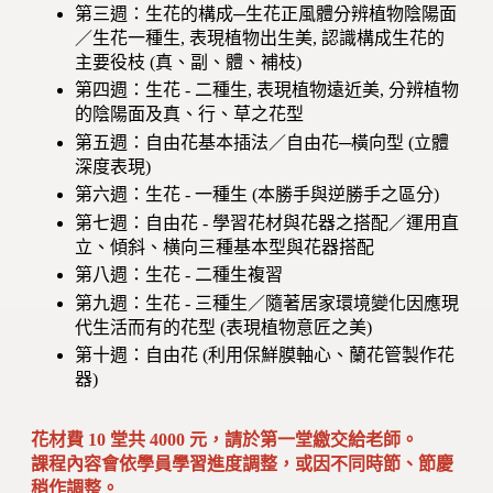
第三週：生花的構成─生花正風體分辨植物陰陽面
／生花一種生, 表現植物出生美, 認識構成生花的
主要役枝 (真、副、體、補枝)
第四週：生花 - 二種生, 表現植物遠近美, 分辨植物
的陰陽面及真、行、草之花型
第五週：自由花基本插法／自由花─橫向型 (立體
深度表現)
第六週：生花 - 一種生 (本勝手與逆勝手之區分)
第七週：自由花 - 學習花材與花器之搭配／運用直
立、傾斜、横向三種基本型與花器搭配
第八週：生花 - 二種生複習
第九週：生花 - 三種生／隨著居家環境變化因應現
代生活而有的花型 (表現植物意匠之美)
第十週：自由花 (利用保鮮膜軸心、蘭花管製作花
器)
花材費 10 堂共 4000 元，請於第一堂繳交給老師。
課程內容會依學員學習進度調整，或因不同時節、節慶
稍作調整。