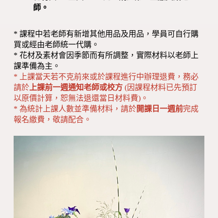
師。
* 課程中若老師有新增其他用品及用品，學員可自行購
買或經由老師統一代購。
* 花材及素材會因季節而有所調整，實際材料以老師上
課準備為主。
* 上課當天若不克前來或於課程進行中辦理退費，務必
請於
上課前一週通知老師或校方
(因課程材料已先預訂
以原價計算，恕無法退還當日材料費)。
* 為統計上課人數並準備材料，請於
開課日一週前
完成
報名繳費，敬請配合。