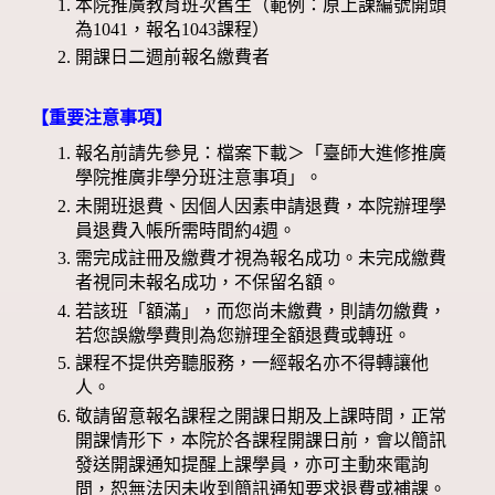
本院推廣教育班次舊生（範例：原上課編號開頭
為1041，報名1043課程）
開課日二週前報名繳費者
【重要注意事項】
報名前請先參見：檔案下載＞「臺師大進修推廣
學院推廣非學分班注意事項」。
未開班退費、因個人因素申請退費，本院辦理學
員退費入帳所需時間約4週。
需完成註冊及繳費才視為報名成功。未完成繳費
者視同未報名成功，不保留名額。
若該班「額滿」，而您尚未繳費，則請勿繳費，
若您誤繳學費則為您辦理全額退費或轉班。
課程不提供旁聽服務，一經報名亦不得轉讓他
人。
敬請留意報名課程之開課日期及上課時間，正常
開課情形下，本院於各課程開課日前，會以簡訊
發送開課通知提醒上課學員，亦可主動來電詢
問，恕無法因未收到簡訊通知要求退費或補課。