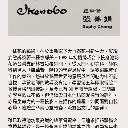
「插花的藝術，在於重新賦予大自然花材新生命，展現
姿態訴說著一種寧靜美。1988 年初機緣巧合下投身池坊
花道台灣支部林雪娥老師門下，從入門、初等科、師範
科到進入「
總華督
」階段的學習過程中，讓我跳脫繁忙
工作的窠臼，悠遊於花葉世界的意境與空間魅力中不能
自拔。承蒙老師的教導及肯定，學習第五年即取得脇二
教授資格開班授課，至今已有 30 年教學經驗。其間雖
亦學習歐式花藝，但仍鍾愛日本池坊簡潔樸實的靜雅，
亦是生命力的一種投影。在插作的過程，如同面對自我
心境，體驗生命與心靈轉變，流露出文化的韻律。
雖已取得池坊最高職的總華督資格，但追求插花藝術之
意境與韻致，是一條永無止境的精進之路。教學多年也