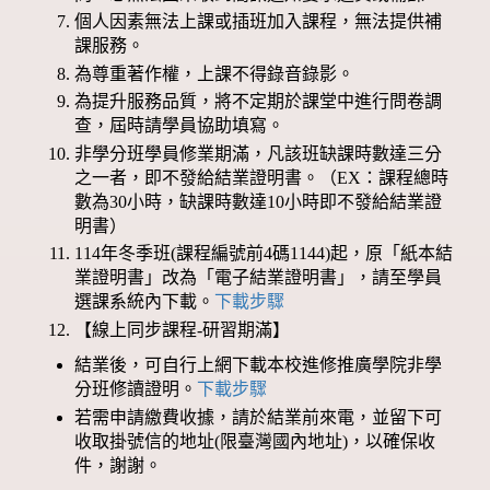
個人因素無法上課或插班加入課程，無法提供補
課服務。
為尊重著作權，上課不得錄音錄影。
為提升服務品質，將不定期於課堂中進行問卷調
查，屆時請學員協助填寫。
非學分班學員修業期滿，凡該班缺課時數達三分
之一者，即不發給結業證明書。（EX：課程總時
數為30小時，缺課時數達10小時即不發給結業證
明書）
114年冬季班(課程編號前4碼1144)起，原「紙本結
業證明書」改為「電子結業證明書」，請至學員
選課系統內下載。
下載步驟
【線上同步課程-研習期滿】
結業後，可自行上網下載本校進修推廣學院非學
分班修讀證明。
下載步驟
若需申請繳費收據，請於結業前來電，並留下可
收取掛號信的地址(限臺灣國內地址)，以確保收
件，謝謝。