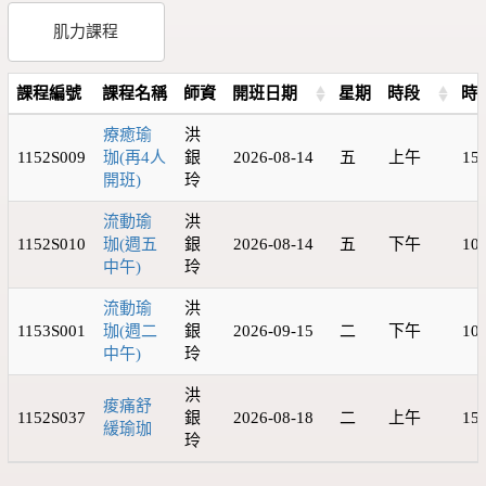
肌力課程
課程編號
課程名稱
師資
開班日期
星期
時段
時
療癒瑜
洪
1152S009
珈(再4人
銀
2026-08-14
五
上午
15
開班)
玲
流動瑜
洪
1152S010
珈(週五
銀
2026-08-14
五
下午
10
中午)
玲
流動瑜
洪
1153S001
珈(週二
銀
2026-09-15
二
下午
10
中午)
玲
洪
痠痛舒
1152S037
銀
2026-08-18
二
上午
15
緩瑜珈
玲