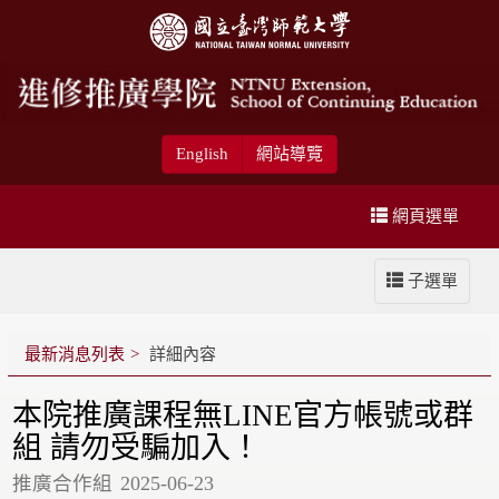
English
網站導覽
網頁選單
子選單
最新消息列表
詳細內容
本院推廣課程無LINE官方帳號或群
組 請勿受騙加入！
推廣合作組
2025-06-23