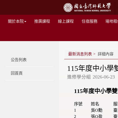
關於本院
推廣課程
線上課程
住宿服務
場地租
最新消息列表
詳細內容
公告列表
115年度中小
回首頁
進修學分組
2026-06-23
115年度中小學
序號
姓名
服
1
吳O勳
臺
2
張O盈
臺