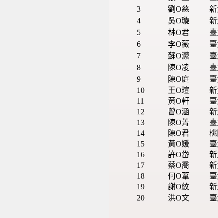
3
劉O慈
新
4
吳O璇
新
5
林O君
臺
6
李O薇
臺
7
蘇O瀠
臺
8
陳O凌
臺
9
陳O庭
臺
10
王O瑄
新
11
黃O軒
臺
12
曾O涵
新
13
陳O菁
臺
14
陳O君
桃
15
黃O媛
臺
16
許O岱
新
17
蔡O喬
新
18
何O葦
臺
19
謝O紋
新
20
洪O文
臺