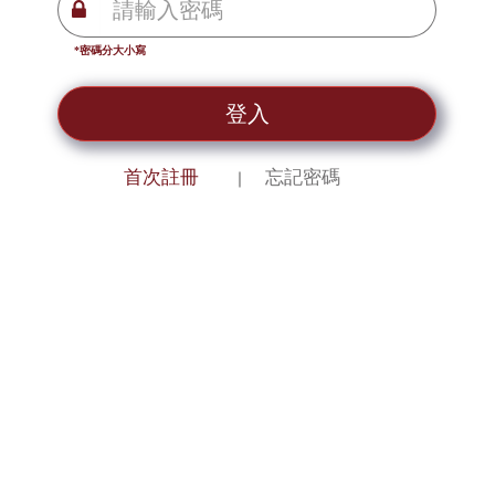
*密碼分大小寫
登入
首次註冊
忘記密碼
｜