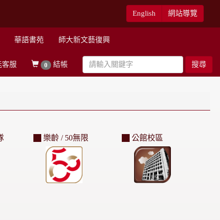
English
網站導覽
華語書苑
師大新文藝復興
能客服
結帳
搜尋
0
隊
樂齡 / 50無限
公館校區