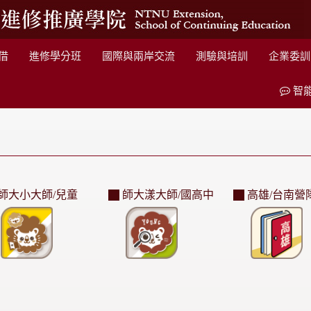
借
進修學分班
國際與兩岸交流
測驗與培訓
企業委訓
智
師大小大師/兒童
師大漾大師/國高中
高雄/台南營