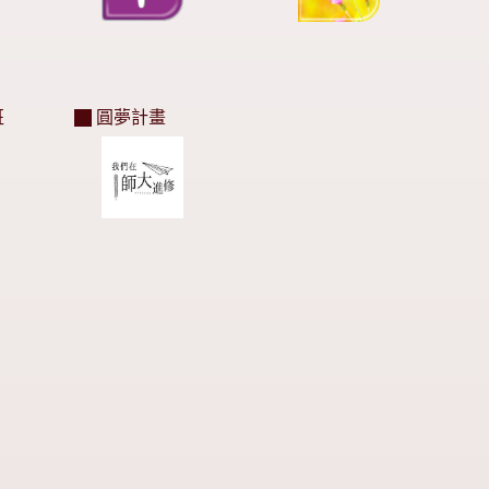
班
圓夢計畫