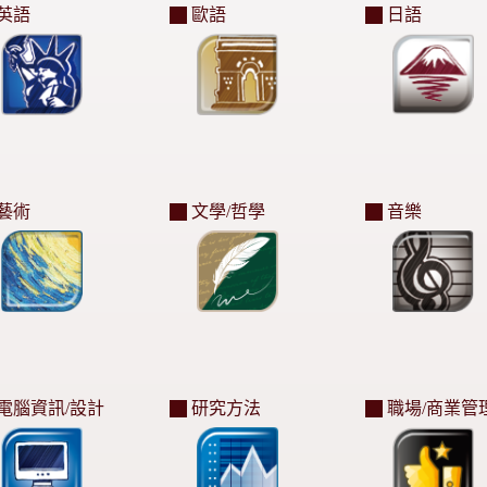
英語
歐語
日語
藝術
文學/哲學
音樂
電腦資訊/設計
研究方法
職場/商業管