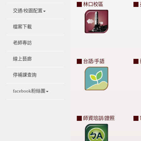
林口校區
交通/校園配置
檔案下載
老師專訪
線上藝廊
台語/手語
停補課查詢
facebook粉絲團
師資培訓/證照