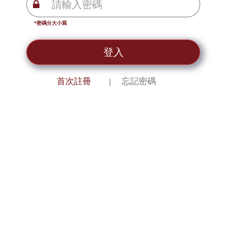
*密碼分大小寫
登入
首次註冊
忘記密碼
｜