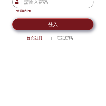
*密碼分大小寫
登入
首次註冊
忘記密碼
｜