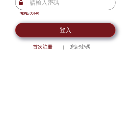
*密碼分大小寫
登入
首次註冊
忘記密碼
｜