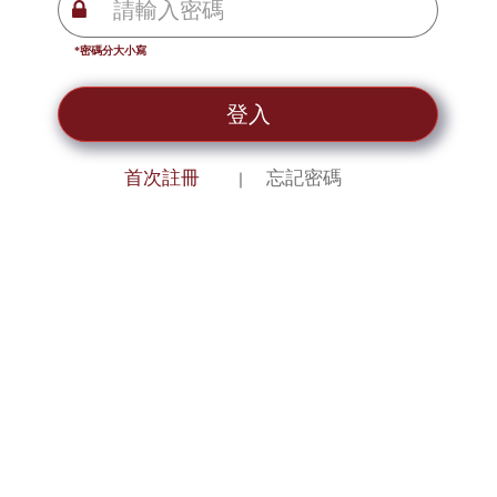
*密碼分大小寫
登入
首次註冊
忘記密碼
｜