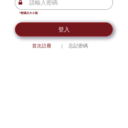
*密碼分大小寫
登入
首次註冊
忘記密碼
｜