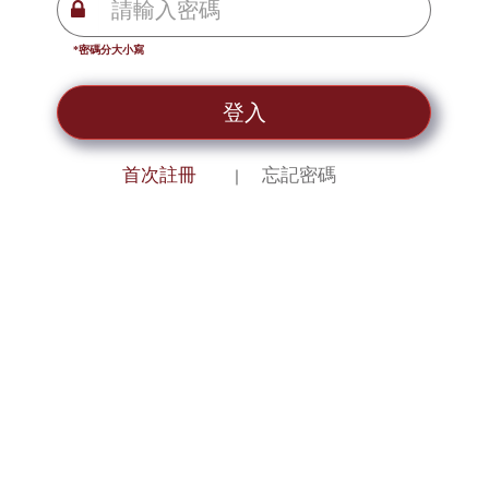
*密碼分大小寫
登入
首次註冊
忘記密碼
｜