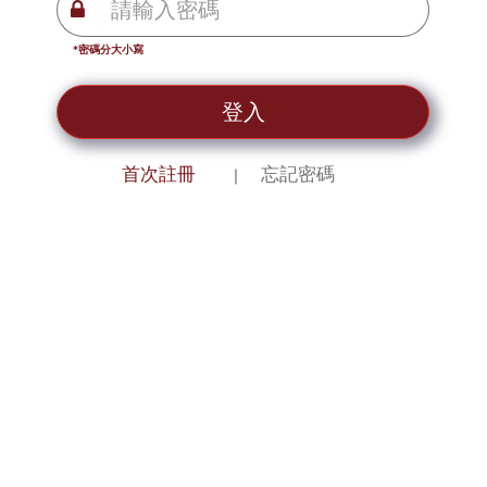
*密碼分大小寫
登入
首次註冊
忘記密碼
｜