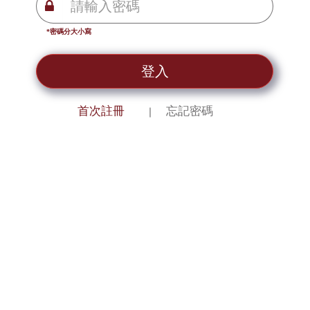
*密碼分大小寫
登入
首次註冊
忘記密碼
｜