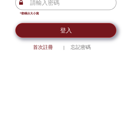
*密碼分大小寫
登入
首次註冊
忘記密碼
｜