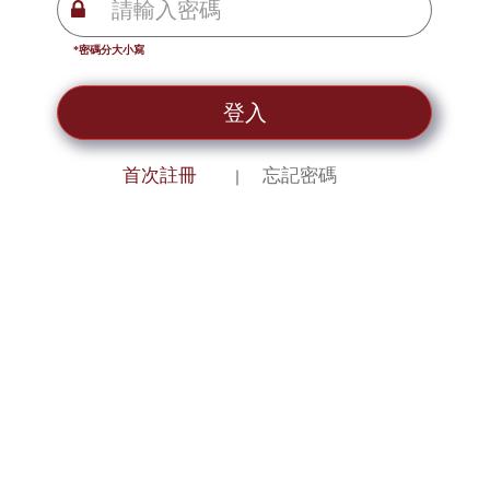
*密碼分大小寫
登入
首次註冊
忘記密碼
｜