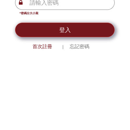
*密碼分大小寫
登入
首次註冊
忘記密碼
｜