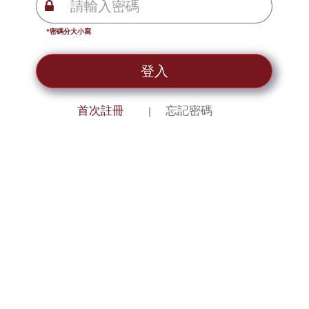
*密碼分大小寫
登入
首次註冊
忘記密碼
｜