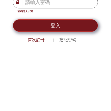
*密碼分大小寫
登入
首次註冊
忘記密碼
｜