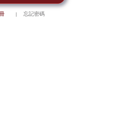
冊
忘記密碼
｜