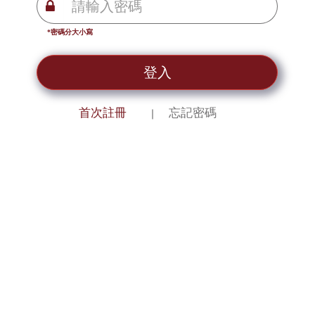
*密碼分大小寫
登入
首次註冊
忘記密碼
｜