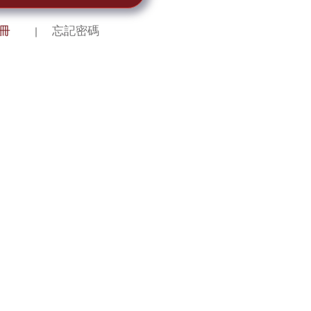
冊
忘記密碼
｜