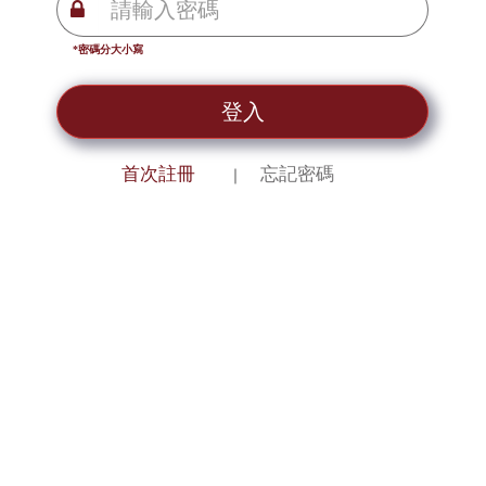
*密碼分大小寫
登入
首次註冊
忘記密碼
｜