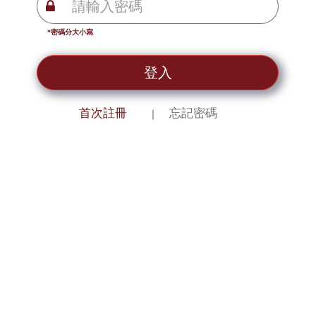
*密碼分大小寫
登入
首次註冊
忘記密碼
｜