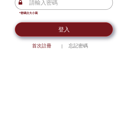
*密碼分大小寫
登入
首次註冊
忘記密碼
｜