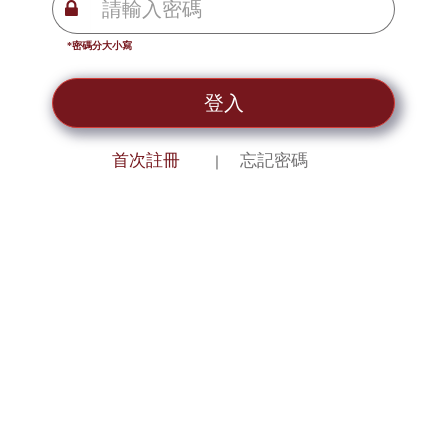
*密碼分大小寫
登入
首次註冊
忘記密碼
｜