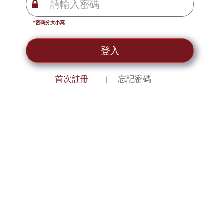
*密碼分大小寫
登入
首次註冊
忘記密碼
｜