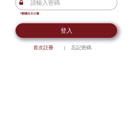
*密碼分大小寫
登入
首次註冊
忘記密碼
｜