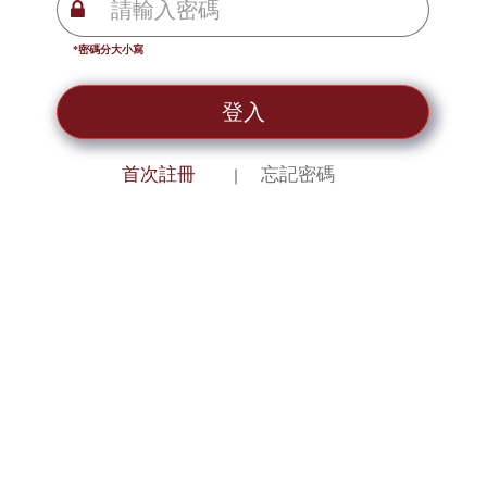
*密碼分大小寫
登入
首次註冊
忘記密碼
｜