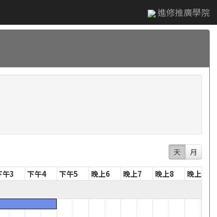
進修推廣學院
天
月
下午3
下午4
下午5
晚上6
晚上7
晚上8
晚上9