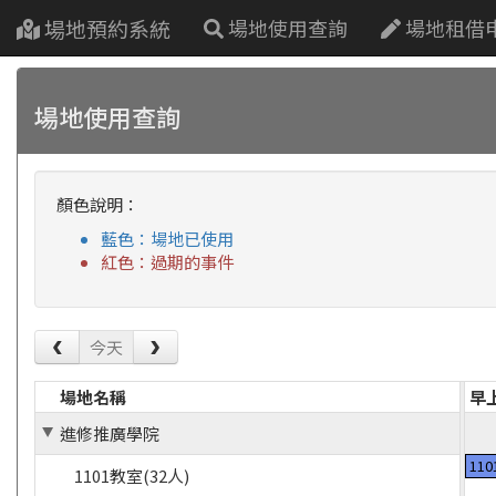
場地預約系統
場地使用查詢
場地租借
場地使用查詢
顏色說明：
藍色：場地已使用
紅色：過期的事件
今天
場地名稱
早
進修推廣學院
11
1101教室(32人)