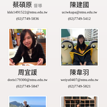
蔡碩原
陳建國
督導
kkk1491522@ntnu.edu.tw
uciwkapa@ntnu.edu.tw
(02)7749-5836
(02)7749-5412
周宜諼
陳韋羽
doris179300@ntnu.edu.tw
weiyu0407@ntnu.edu.tw
(02)7749-5847
(02)7749-5821