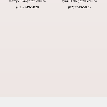
merry7524@ntnu.edu.tw
zyaz0130@ntnu.edu.tw
(02)7749-5820
(02)7749-5825