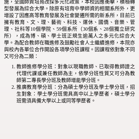
施，全國師資培育改採多元化政策，本校因應衝擊，積極轉
型發展為綜合大學。除原有培育中學師資的相關系所外，更
增設了因應高等教育發展及社會變遷所需的新系所，目前已
擁有教育、文、理、藝術、科技、運休、國僑、音樂、管
理、社科等10個學院、59個系所（30個系、28個獨立研究
所），成為博、碩、學士班正規生逾萬人之多元化綜合大
學。為配合教師在職進修及鼓勵社會人士繼續進修，本院亦
與校內各單位合作開設各項學分班課程。因課程依對象不同
又可分為二類：
教師進修學分班：對象以現職教師、已取得教師證之
代理代課或兼任教師為主，依學分班性質又可分為教
師第二專長學分班及教師增能學分班。
推廣教育學分班：分為碩士學分班及學士學分班，招
生對象：學士學分班需具高中以上學歷者，碩士學分
班需須具備大學以上或同等學歷者。