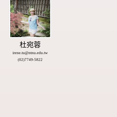
杜宛蓉
irene.tu@ntnu.edu.tw
(02)7749-5822