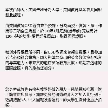
本次由師大、美國聖地牙哥大學、美國教育基金會共同規
劃此課程，
由美國教師
USD
親自來台授課，分為面授、實習、線上作
業等三項全面規劃，
於
100
年
1
月底前
(
過年前
)
完成總計
120
小時的培訓
(
課程詳見簡章
)
，取得國際證照。
較與外界課程所不同，由
USD
教師來台親自授課，且參加
者皆必須符合資格，
師大期望培育出的英文教師擁有扎實
的專業能力，
未來真的能在英語教育貢獻，也期許這樣的
國際證照，真的能為您加分。
您身旁或許也有擁有教學熱誠的朋友，
懇請轉知推薦，附
上簡章供您參考，期許更多的優秀教育人才加入此行列。
敬請把握
3
人、
5
人團報及兩週前、師大學生職員優惠折扣
喔！