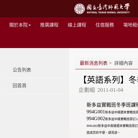
關於本院
推廣課程
線上課程
住宿服務
場地租
最新消息列表
詳細內容
公告列表
【英語系列】冬
回首頁
企劃組
2011-01-04
新多益實戰班冬季班課
994G001
新多益中級週末實戰班原訂
994G002
新多益中級實戰班原訂1/
994G003新多益中高級週末實戰班原訂1
造成您的不便，請見諒。