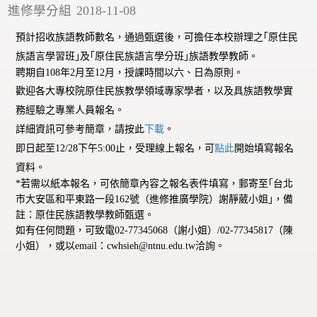
進修學分組
2018-11-08
預計招收族語教師數名，通過甄選後，可擔任本校辦理之｢原住民
族語言學習班｣及｢原住民族語言學分班｣族語教學教師。
聘期自108年2月至12月，授課時間以六、日為原則。
歡迎各大專校院原住民族教學領域專家學者，以及具族語教學實
務經驗之專業人員報名。
詳細資訊可參考簡章，請按此
下載
。
即日起至12/28下午5:00止，受理線上報名，可
點此
開始填寫報名
資料。
*若需以紙本報名，可依簡章內容之報名表件填寫，郵寄至｢台北
市大安區和平東路一段162號（
進修推廣學院）謝靜葳小姐｣，備
註：原住民族語教學教師甄選。
如有任何問題，可致電02-77345068（謝小姐）/02-77345817（陳
小姐），或以email：cwhsieh@ntnu.edu.tw洽詢。