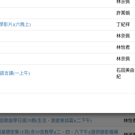
林京佩
許菁娟
師資
學影片)(六晚上)
丁紀祥
50音教學)(四下午)
林京
林京佩
50音教學)(四晚上)
許菁
林怡君
50音教學)(附文法解說教學影片)(六晚上)
丁紀
林京佩
從50音開始(五下午)
林京
石田美由
語言課(一上午)
紀
(含50音教學)(六上午)
林怡
4考前加強班(三晚上)
林京
石田
道地日語3 - 中高階文化語言課(一上午)
由紀
話歌曲學日語29期(生活、旅遊會話篇)(二下午)
林怡
基礎密集1E班(含50音教學)(二、四、六下午)(提供錄影檔補
楊淑