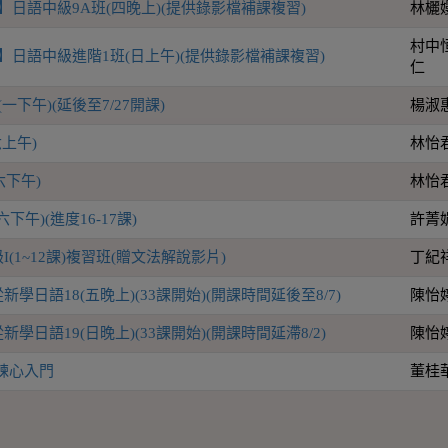
】日語中級9A班(四晚上)(提供錄影檔補課複習)
林欐
村中
】日語中級進階1班(日上午)(提供錄影檔補課複習)
仁
一下午)(延後至7/27開課)
楊淑
上午)
林怡
六下午)
林怡
下午)(進度16-17課)
許菁
(1~12課)複習班(贈文法解說影片)
丁紀
學日語18(五晚上)(33課開始)(開課時間延後至8/7)
陳怡
學日語19(日晚上)(33課開始)(開課時間延滯8/2)
陳怡
鍊心入門
董桂