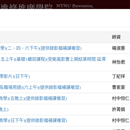
借
進修學分班
國際與兩岸交流
測驗與培訓
企業委訓
師資
智
學)(二、四、六下午)(提供錄影檔補課複習)
楊淑惠
五上午)(基礎1續班課程)(受颱風影響上期結業時間 延滯
林怡君
學影片)(日下午)
丁紀祥
遊及職場用語)(六上午)(提供錄影檔補課複習)
曹家豪
列
教學)(五晚上)(提供錄影檔補課複習)
村中恒仁
晚上)
許菁娟
教學)(日下午)(提供錄影檔補課複習)
村中恒仁