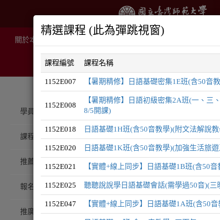
精選課程 (此為彈跳視窗)
關於本院
推廣課程
線上課程
住宿服務
場地租
課程編號
課程名稱
1152E007
【暑期精修】日語基礎密集1E班(含50音教
【暑期精修】日語初級密集2A班(一、三、
推廣課程
日語系列
1152E008
8/5開課)
學員登入
1152E018
日語基礎1H班(含50音教學)(附文法解說教
課程總覽
1152E020
日語基礎1K班(含50音教學)(加強生活旅
日語
系
推薦課程
1152E021
【實體+線上同步】日語基礎1B班(含50音
1152E025
聽聽說說學日語基礎會話(需學過50音)(三
報名注意事項
1152E047
【實體+線上同步】日語基礎1A班(含50音
推廣QA