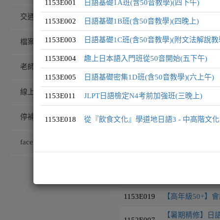
1153E001
日語基礎1A班(含50音教學)(四下午)
交通/校園配置
1153E002
日語基礎1B班(含50音教學)(四晚上)
課程編號
課程名稱
1153E003
日語基礎1C班(含50音教學)(附文法解說教
檔案下載
1153E001
日語基礎1A班(含
1153E004
趣上日本語入門班從50音開始(五下午)
老師專訪
1153E002
日語基礎1B班(含
1153E005
日語基礎密集1D班(含50音教學)(六上午)
線上藝廊
1153E003
日語基礎1C班(含
1153E011
JLPT日語檢定N4考前加強班(三晚上)
1153E004
趣上日本語入門班
停補課查詢
1153E018
從『飲食文化』學道地日語3 - 中高階文化
1153E005
日語基礎密集1D班
facebook粉絲團
1153E011
JLPT日語檢定N
1153E018
從『飲食文化』學
1153E019
【高年級50+】會
【暑期精修】日語
1152E007