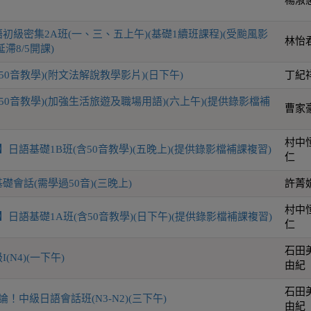
初級密集2A班(一、三、五上午)(基礎1續班課程)(受颱風影
林怡
滯8/5開課)
50音教學)(附文法解說教學影片)(日下午)
丁紀
50音教學)(加強生活旅遊及職場用語)(六上午)(提供錄影檔補
曹家
村中
日語基礎1B班(含50音教學)(五晚上)(提供錄影檔補課複習)
仁
會話(需學過50音)(三晚上)
許菁
村中
日語基礎1A班(含50音教學)(日下午)(提供錄影檔補課複習)
仁
石田
(N4)(一下午)
由紀
石田
！中級日語會話班(N3-N2)(三下午)
由紀