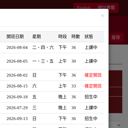
English
網站導覽
×
華語書苑
師大新文藝復興
開班日期
星期
時段
時數
狀態
能客服
結帳
搜尋
0
2026-08-04
二、四、六
下午
36
上課中
2026-08-05
一、三、五
上午
30
上課中
2026-08-02
日
下午
36
確定開班
日語學習地圖
2026-08-15
六
上午
33
確定開班
精選課程 (此為彈跳視窗)
2026-09-18
五
晚上
36
招生中
2026-07-29
三
晚上
30
上課中
2026-09-13
日
下午
36
招生中