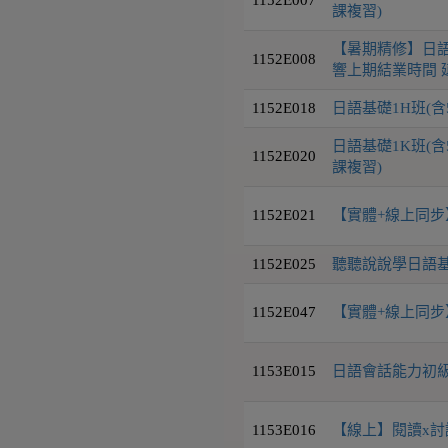
課複習)
【暑期精修】日語
1152E008
響上期結業時間 延
1152E018
日語基礎1H班(含
日語基礎1K班(含
1152E020
課複習)
1152E021
【實體+線上同步】
1152E025
聽聽說說學日語基礎
1152E047
【實體+線上同步】
1153E015
日語會話能力初級I
1153E016
【線上】閱讀x討論