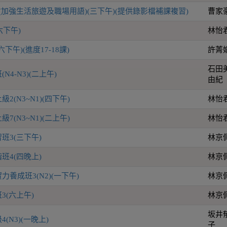
(加強生活旅遊及職場用語)(三下午)(提供錄影檔補課複習)
曹家
六下午)
林怡
下午)(進度17-18課)
許菁
石田
4-N3)(二上午)
由紀
(N3~N1)(四下午)
林怡
(N3~N1)(二上午)
林怡
班3(三下午)
林京
班4(四晚上)
林京
養成班3(N2)(一下午)
林京
3(六上午)
林京
坂井
(N3)(一晚上)
子