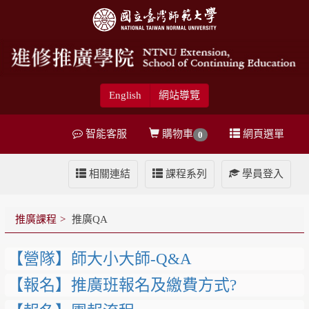
English
網站導覽
智能客服
購物車
網頁選單
0
相關連結
課程系列
學員登入
推廣課程
推廣QA
【營隊】師大小大師-Q&A
【報名】推廣班報名及繳費方式?